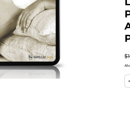
L
P
A
P
$
Aho