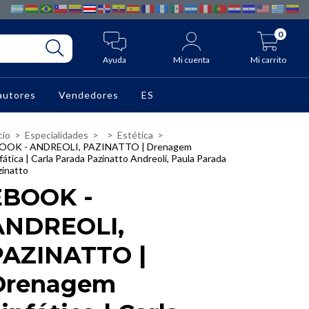
0
Ayuda
Mi cuenta
Mi carrito
autores
Vendedores
ES
cio
>
Especialidades
>
>
Estética
>
OOK - ANDREOLI, PAZINATTO | Drenagem
fática | Carla Parada Pazinatto Andreoli, Paula Parada
zinatto
EBOOK -
ANDREOLI,
PAZINATTO |
Drenagem