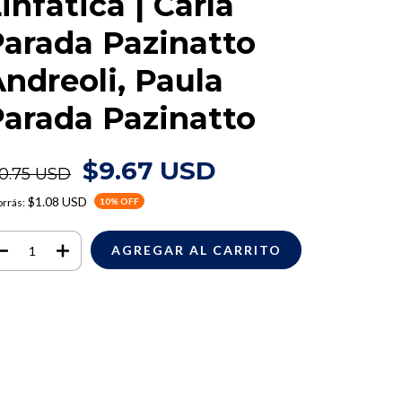
infática | Carla
arada Pazinatto
ndreoli, Paula
arada Pazinatto
$9.67 USD
10.75 USD
$1.08 USD
rrás:
10
% OFF