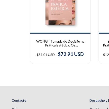
10% OFF
10% OFF
NATTO |
WONG | Tomada de Decisão na
arla Parada
Prática Estética: Os
Prá
aula Parada
Procedimentos Adequados para
em F
cada Paciente | Vincent Wong
38 USD
$72.91 USD
$81.01 USD
$12
Contacto
Despacho y 