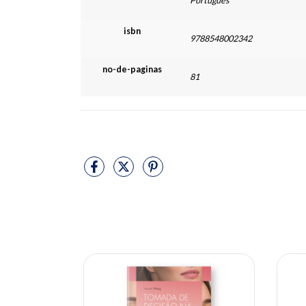
Português
isbn
9788548002342
no-de-paginas
81