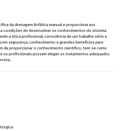
cífica da drenagem linfática manual e proporciona aos
tica condições de desenvolver os conhecimentos do sistema
do a ética profissional, consciência de um trabalho sério e
os com segurança, conhecimento e grandes benefícios para
ém de proporcionar o conhecimento científico, tem-se como
ue os profissionais possam eleger os tratamentos adequados
orreta.
rúrgica