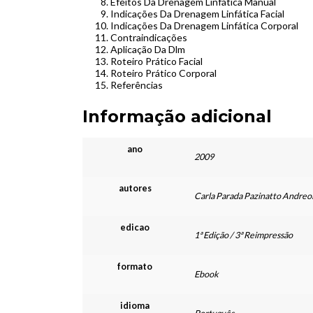
Efeitos Da Drenagem Linfática Manual
Indicações Da Drenagem Linfática Facial
Indicações Da Drenagem Linfática Corporal
Contraindicações
Aplicação Da Dlm
Roteiro Prático Facial
Roteiro Prático Corporal
Referências
Informação adicional
ano
2009
autores
Carla Parada Pazinatto Andreol
edicao
1ª Edição / 3ª Reimpressão
formato
Ebook
idioma