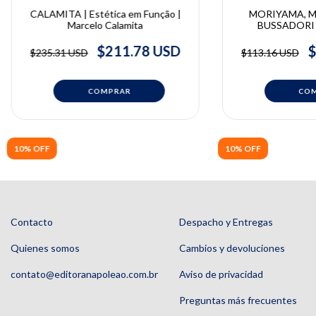
CALAMITA | Estética em Função |
MORIYAMA, M
Marcelo Calamita
BUSSADORI |
Odontopediatria 
Moriyama, Lara 
$211.78 USD
$
$235.31 USD
$113.16 USD
Marcelo Mendes Pi
Buss
10% OFF
10% OFF
Contacto
Despacho y Entregas
Quienes somos
Cambios y devoluciones
contato@editoranapoleao.com.br
Aviso de privacidad
Preguntas más frecuentes