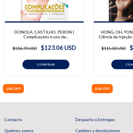
DONOLA, CASTILHO, PERON |
HONG, OH, YONG
Complicações e uso da
Ciência da Injeçã
Ultrassonografia na Estética Facial e
| Giwoong Hong
Cosmiatria | Danilo Peron, Gisele
Bongcheol Kim
$123.06 USD
$
$136.73 USD
$115.30 USD
Donola, Vivian Castilho
10% OFF
10% OFF
Contacto
Despacho y Entregas
Quienes somos
Cambios y devoluciones