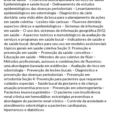
Epidemiologia e saúde bucal – Delineamento de estudos
epidemiológicos das doenças periodontais – Levantamentos
epidemiológicos em odontologia – Diagnóstico da cárie
dentária: uma visão além da boca para o planejamento de ações
em saúde coletiva – Lesões não cariosas – Fluorose dentária:
aspectos clínicos e epidemiológicos – Sistemas de informação
em saúde – O uso dos sistemas de informação geográfica (SIG)
em saúde – Aspectos teóricos e metodológicos da avaliação de
serviços e programas em saúde bucal – Indicadores de saúde e
de saúde bucal: desafios para seu uso em modelos assistenciais
tópicos gerais em saúde coletiva Seção 3: Promoção e
prevenção em saúde – Promoção da saúde: conceitos –
Educação em saúde – Métodos de uso coletivo de flúor –
Métodos profissionais, autouso e combinações de fluoretos:
uma abordagem baseada em evidências – Avaliação de risco em
odontologia – Prevenção de lesões bucais – Diagnóstico e
prevenção das doenças periodontais – Prevenção em
ortodontia Seção 4: Prevenção para pacientes que requerem
cuidados especiais – Saúde bucal da gestante e da criança:
atuação preventiva precoce – Prevenção em odontogeriatria –
Pacientes imunossuprimidos – O paciente com insuficiência
renal crônica em hemodiálise: estratégias preventivas e
abordagem do paciente renal crônico – Controle da ansiedade e
atendimento odontológico a pacientes cardiopatas,
hipertensos e diabéticos