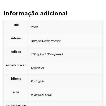
Informação adicional
ano
2009
autores
Antonio Carlos Pereira
edicao
1ª Edição / 1ª Reimpressão
encadernacao
Capa dura
idioma
Português
isbn
9788560842131
no-de-paginas