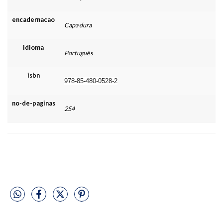
encadernacao
Capa dura
idioma
Português
isbn
978-85-480-0528-2
no-de-paginas
254