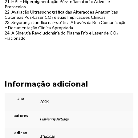
21. HPI – Hiperpigmentação Pós-Inflamatória: Ativos e
Protocolos
22. Avaliação Ultrassonográfica das Alterações Anatômicas
Cutâneas Pós-Laser CO₂ e suas Implicações Clínicas
23. Segurança Jurídica na Estética Através da Boa Comunicação
e Documentação Clínica Apropriada
24. A Sinergia Revolucionária do Plasma Frio e Laser de CO₂
Fracionado
Informação adicional
ano
2026
autores
Flavianny Artiaga
edicao
1ª Edição