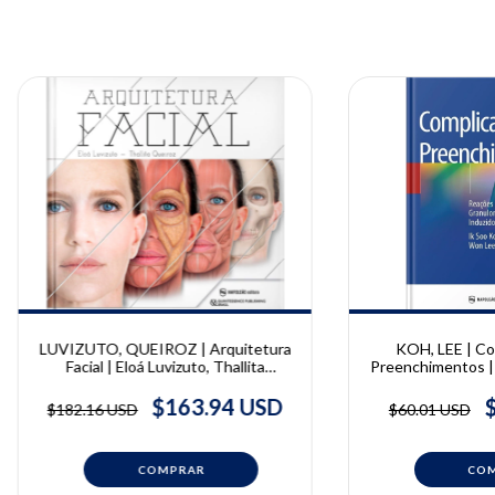
LUVIZUTO, QUEIROZ | Arquitetura
KOH, LEE | Co
Facial | Eloá Luvizuto, Thallita
Preenchimentos |
Queiroz
L
$163.94 USD
$182.16 USD
$60.01 USD