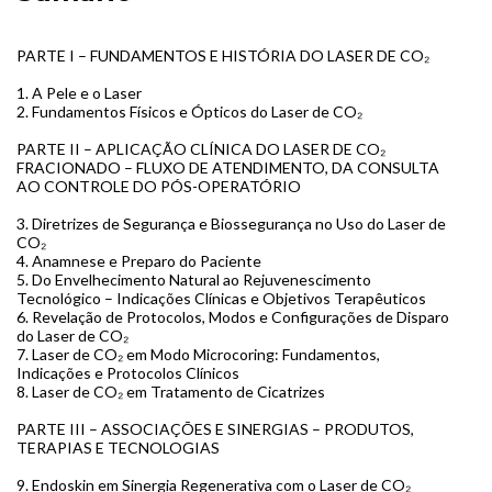
PARTE I – FUNDAMENTOS E HISTÓRIA DO LASER DE CO₂
1. A Pele e o Laser
2. Fundamentos Físicos e Ópticos do Laser de CO₂
PARTE II – APLICAÇÃO CLÍNICA DO LASER DE CO₂
FRACIONADO – FLUXO DE ATENDIMENTO, DA CONSULTA
AO CONTROLE DO PÓS-OPERATÓRIO
3. Diretrizes de Segurança e Biossegurança no Uso do Laser de
CO₂
4. Anamnese e Preparo do Paciente
5. Do Envelhecimento Natural ao Rejuvenescimento
Tecnológico – Indicações Clínicas e Objetivos Terapêuticos
6. Revelação de Protocolos, Modos e Configurações de Disparo
do Laser de CO₂
7. Laser de CO₂ em Modo Microcoring: Fundamentos,
Indicações e Protocolos Clínicos
8. Laser de CO₂ em Tratamento de Cicatrizes
PARTE III – ASSOCIAÇÕES E SINERGIAS – PRODUTOS,
TERAPIAS E TECNOLOGIAS
9. Endoskin em Sinergia Regenerativa com o Laser de CO₂