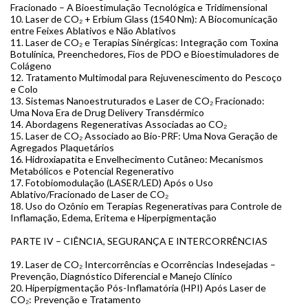
Fracionado – A Bioestimulação Tecnológica e Tridimensional
10. Laser de CO₂ + Erbium Glass (1540 Nm): A Biocomunicação
entre Feixes Ablativos e Não Ablativos
11. Laser de CO₂ e Terapias Sinérgicas: Integração com Toxina
Botulínica, Preenchedores, Fios de PDO e Bioestimuladores de
Colágeno
12. Tratamento Multimodal para Rejuvenescimento do Pescoço
e Colo
13. Sistemas Nanoestruturados e Laser de CO₂ Fracionado:
Uma Nova Era de Drug Delivery Transdérmico
14. Abordagens Regenerativas Associadas ao CO₂
15. Laser de CO₂ Associado ao Bio-PRF: Uma Nova Geração de
Agregados Plaquetários
16. Hidroxiapatita e Envelhecimento Cutâneo: Mecanismos
Metabólicos e Potencial Regenerativo
17. Fotobiomodulação (LASER/LED) Após o Uso
Ablativo/Fracionado de Laser de CO₂
18. Uso do Ozônio em Terapias Regenerativas para Controle de
Inflamação, Edema, Eritema e Hiperpigmentação
PARTE IV – CIÊNCIA, SEGURANÇA E INTERCORRÊNCIAS
19. Laser de CO₂ Intercorrências e Ocorrências Indesejadas –
Prevenção, Diagnóstico Diferencial e Manejo Clínico
20. Hiperpigmentação Pós-Inflamatória (HPI) Após Laser de
CO₂: Prevenção e Tratamento