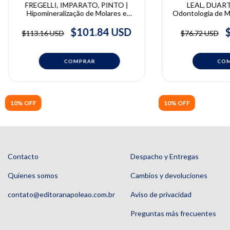
FREGELLI, IMPARATO, PINTO |
LEAL, DUART
Hipomineralização de Molares e
Odontologia de M
Incisivos | Fregelli C., José Carlos
| Danilo Duarte,
Pettorossi Imparato, Lourdes Santos
Soray
$101.84 USD
$113.16 USD
$76.72 USD
Pinto
10% OFF
10% OFF
Contacto
Despacho y Entregas
Quienes somos
Cambios y devoluciones
contato@editoranapoleao.com.br
Aviso de privacidad
Preguntas más frecuentes