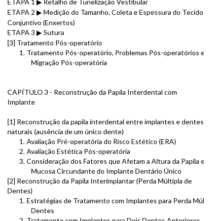
ETAPA 1
Retalho de Tunelização Vestibular
▶
ETAPA 2
Medição do Tamanho, Coleta e Espessura do Tecido
▶
Conjuntivo (Enxertos)
ETAPA 3
Sutura
▶
[3] Tratamento Pós-operatório
1.
Tratamento Pós-operatório, Problemas Pós-operatórios e
Migração Pós-operatória
CAPÍTULO 3 - Reconstrução da Papila Interdental com
Implante
[1] Reconstrução da papila interdental entre implantes e dentes
naturais (ausência de um único dente)
1.
Avaliação Pré-operatória do Risco Estético (ERA)
2.
Avaliação Estética Pós-operatória
3.
Consideração dos Fatores que Afetam a Altura da Papila e a
Mucosa Circundante do Implante Dentário Único
[2] Reconstrução da Papila Interimplantar (Perda Múltipla de
Dentes)
1.
Estratégias de Tratamento com Implantes para Perda Múltipla 
Dentes
2.
Tratamento com Implantes para Dois Dentes Anteriores