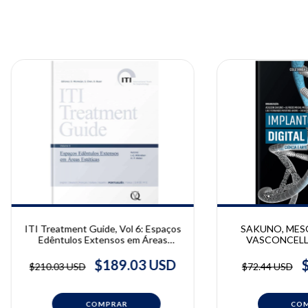
ITI Treatment Guide, Vol 6: Espaços
SAKUNO, MESQ
Edêntulos Extensos em Áreas
VASCONCELLO
Estéticas
Implantodontia Di
Arte | Adilson Sak
$189.03 USD
$210.03 USD
$72.44 USD
Mesquita, Luiz 
Andre, Diego Klee
Danilo