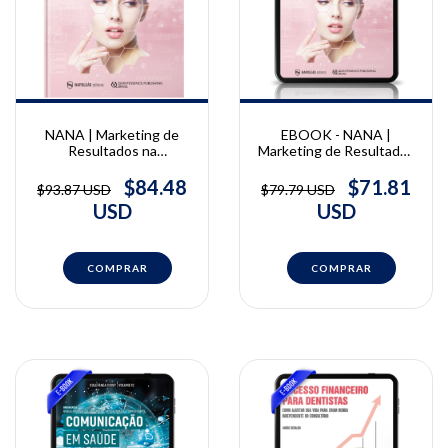
NANA | Marketing de
EBOOK - NANA |
Resultados na
Marketing de Resultados
Harmonização Orofacial |
na Harmonização
Marcia Nana
Orofacial | Marcia Nana
$84.48
$71.81
$93.87 USD
$79.79 USD
USD
USD