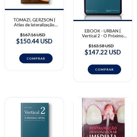
TOMAZI, GERZSON |
Atlas de lateralização
minimamente invasiva do
EBOOK - URBAN |
nervo alveolar inferior:
$167.16 USD
Vertical 2 - O Próximo
técnica in-block | Marcos
$150.44 USD
Nível de Aumento de
Tomazi, Alexandre
Tecidos Duros e Moles |
$163.58 USD
Gerzson
Istvan Urban
$147.22 USD