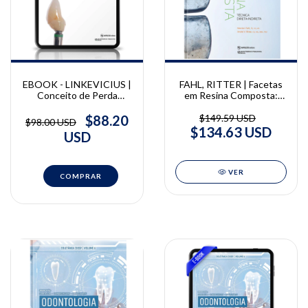
FAHL, RITTER | Facetas
EBOOK - LINKEVICIUS |
em Resina Composta:
Conceito de Perda
técnica direta-indireta |
Óssea Zero | Tomas
Newton Fahl Jr. e André
Linkevicius
$149.59 USD
$88.20
$98.00 USD
V. Ritter
$134.63 USD
USD
VER