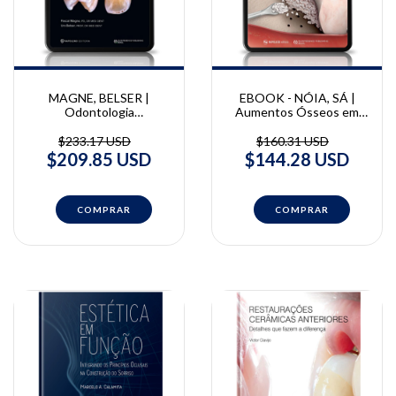
MAGNE, BELSER |
EBOOK - NÓIA, SÁ |
Odontologia
Aumentos Ósseos em
Restauradora
Implantodontia -
Biomimética - Vol. 1 e 2 |
Protocolos de alta
$233.17 USD
$160.31 USD
Pascal Magne e Urs
performance e
$209.85 USD
$144.28 USD
Belser - (cópia)
previsibilidade para o
sucesso clínico | Claudio
Nóia e Bruno Sá