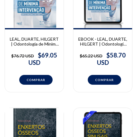
LEAL, DUARTE, HILGERT
EBOOK - LEAL, DUARTE,
| Odontologia de Mínima
HILGERT | Odontologia
Intervenção | Danilo
de Mínima Intervenção |
Duarte, Leandro Hilgert,
Danilo Duarte, Leandro
$69.05
$58.70
$76.72 USD
$65.22 USD
Soraya Leal
Hilgert, Soraya Leal
USD
USD