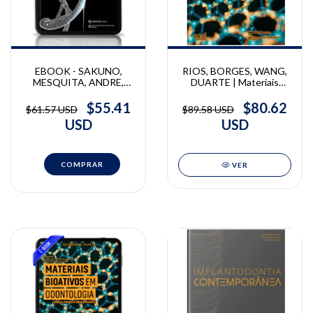
EBOOK - SAKUNO,
RIOS, BORGES, WANG,
MESQUITA, ANDRE,
DUARTE | Materiais
VASCONCELLOS,
Bioativos em
DUARTE |
Odontologia | Daniela
$55.41
$80.62
$61.57 USD
$89.58 USD
Implantodontia Digital -
Rios, Alessandra B.
USD
USD
Ciência e Arte
Borges, Linda Wang,
Danilo Duarte
VER