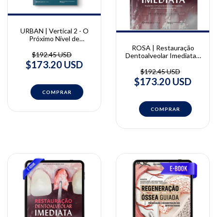
URBAN | Vertical 2 - O
Próximo Nível de
Aumento de Tecidos
ROSA | Restauração
Duros e Moles | Istvan
$192.45 USD
Dentoalveolar Imediata -
Urban
$173.20 USD
Implantes com
provisionalização
$192.45 USD
imediata em alvéolos
$173.20 USD
comprometidos | José
Carlos Martins da Rosa