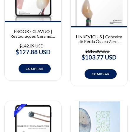
EBOOK - CLAVIJO |
Restaurações Cerâmicas
LINKEVICIUS | Conceito
Anteriores | Victor
de Perda Óssea Zero |
Clavijo
$142.09 USD
Tomas Linkevicius
$127.88 USD
$115.30 USD
$103.77 USD