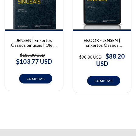
JENSEN | Enxertos
EBOOK - JENSEN |
Ósseos Sinusais | Ole T.
Enxertos Ósseos
Jensen
Sinusais | Ole T. Jensen
$115.30 USD
$88.20
$98.00 USD
$103.77 USD
USD