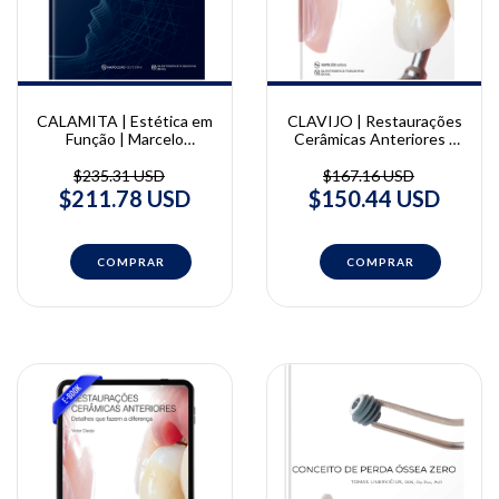
CALAMITA | Estética em
CLAVIJO | Restaurações
Função | Marcelo
Cerâmicas Anteriores |
Calamita
Victor Clavijo
$235.31 USD
$167.16 USD
$211.78 USD
$150.44 USD