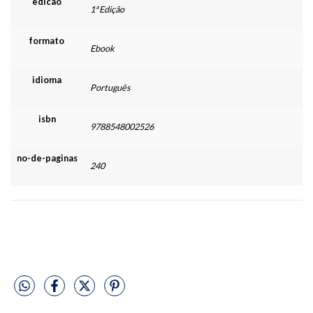
edicao
1ª Edição
formato
Ebook
idioma
Português
isbn
9788548002526
no-de-paginas
240