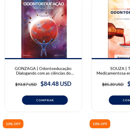
GONZAGA | Odontoeducação:
SOUZA | T
Dialogando com as ciências do
Medicamentosa em
homem, da vida e do mundo | Clarice
| Juliana Feltrin 
Gonzaga
Geremias 
$84.48 USD
$93.87 USD
$85.30 USD
10% OFF
10% OFF