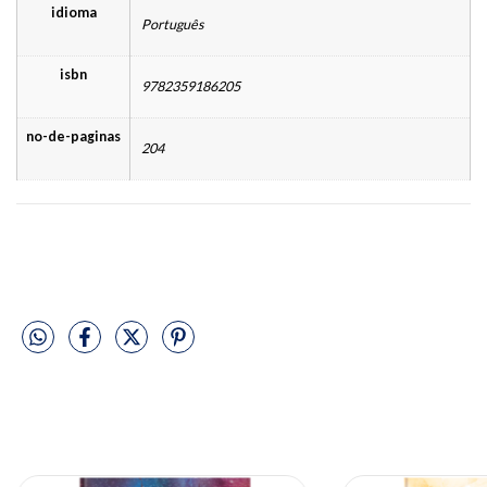
idioma
Português
isbn
9782359186205
no-de-paginas
204