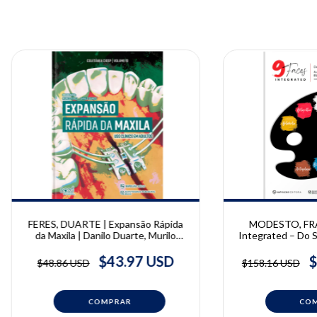
FERES, DUARTE | Expansão Rápida
MODESTO, FRA
da Maxila | Danilo Duarte, Murilo
Integrated – Do Sa
Feres
Giovanni Modesto
Jacomin
$43.97 USD
$
$48.86 USD
$158.16 USD