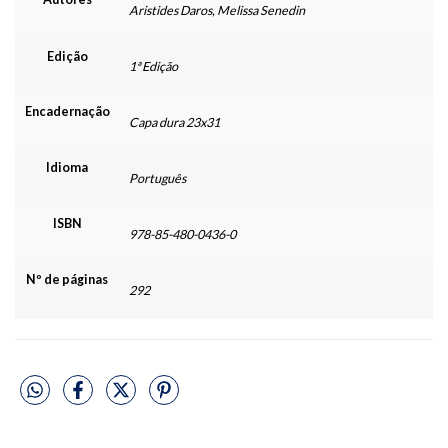
Aristides Daros, Melissa Senedin
Edição
1ª Edição
Encadernação
Capa dura 23x31
Idioma
Português
ISBN
978-85-480-0436-0
Nº de páginas
292