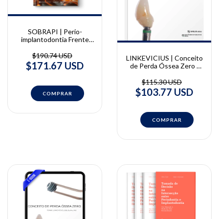
SOBRAPI | Perio-
implantodontia Frente
aos Desafios do Nosso
Tempo
$190.74 USD
LINKEVICIUS | Conceito
$171.67 USD
de Perda Óssea Zero |
Tomas Linkevicius
$115.30 USD
$103.77 USD