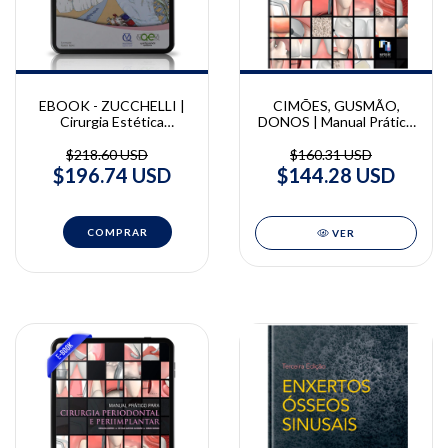
CIMÕES, GUSMÃO,
EBOOK - ZUCCHELLI |
DONOS | Manual Prático
Cirurgia Estética
Para Cirurgia Periodontal
Mucogengival | Giovanni
e Periimplantar | Estela
Zucchelli
$160.31 USD
$218.60 USD
Santos Gusmão, Nikos
$144.28 USD
$196.74 USD
Donos, Renata Cimões
VER