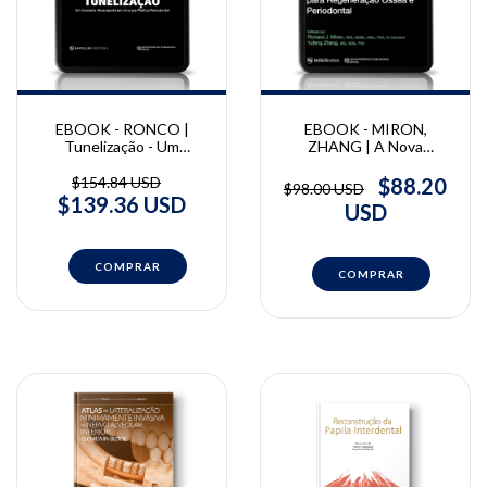
EBOOK - RONCO |
EBOOK - MIRON,
Tunelização - Um
ZHANG | A Nova
Conceito Abrangente de
Geração de Biomateriais
Cirurgia Plástica
para Regeneração Óssea
$154.84 USD
$88.20
$98.00 USD
Periodontal | Vincent
e Periodontal | Richard J.
$139.36 USD
USD
Ronco
Miron e Yufeng Zhang