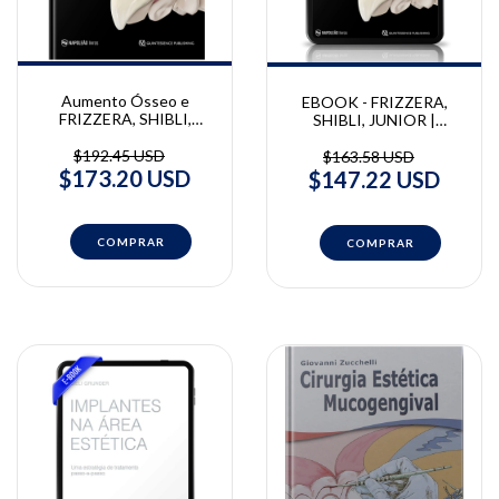
Aumento Ósseo e
EBOOK - FRIZZERA,
FRIZZERA, SHIBLI,
SHIBLI, JUNIOR |
JUNIOR | Estética
Estética Integrada em
Integrada em Periodontia
Periodontia e
$192.45 USD
$163.58 USD
e Implantodontia | Elcio
Implantodontia | Elcio
$173.20 USD
$147.22 USD
Marcantonio Jr, Fausto
Marcantonio Jr, Fausto
Frizzera, Jamil Awad Shibli
Frizzera, Jamil Awad Shibli