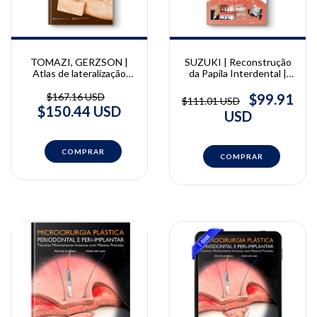
TOMAZI, GERZSON |
SUZUKI | Reconstrução
Atlas de lateralização
da Papila Interdental |
minimamente invasiva do
Masana Suzuki, Fumiyo
nervo alveolar inferior:
Yamaguchi, Masahito
$167.16 USD
$99.91
$111.01 USD
técnica in-block | Marcos
Takahashi
$150.44 USD
USD
Tomazi, Alexandre
Gerzson