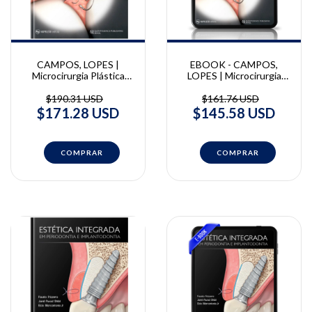
CAMPOS, LOPES |
EBOOK - CAMPOS,
Microcirurgia Plástica
LOPES | Microcirurgia
Periodontal e Peri-
Plástica Periodontal e
Implantar | Cláudio Julio
Peri-Implantar | Cláudio
$190.31 USD
$161.76 USD
Lopes, Glécio Vaz de
Julio Lopes, Glécio Vaz de
$171.28 USD
$145.58 USD
Campos
Campos