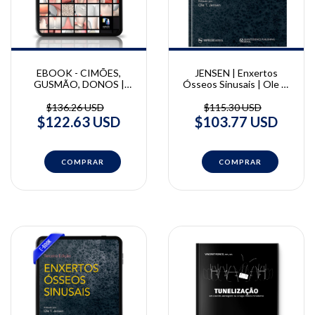
JENSEN | Enxertos
EBOOK - CIMÕES,
Ósseos Sinusais | Ole T.
GUSMÃO, DONOS |
Jensen
Manual Prático Para
Cirurgia Periodontal e
$115.30 USD
$136.26 USD
Periimplantar | Estela
$103.77 USD
$122.63 USD
Santos Gusmão, Nikos
Donos, Renata Cimões