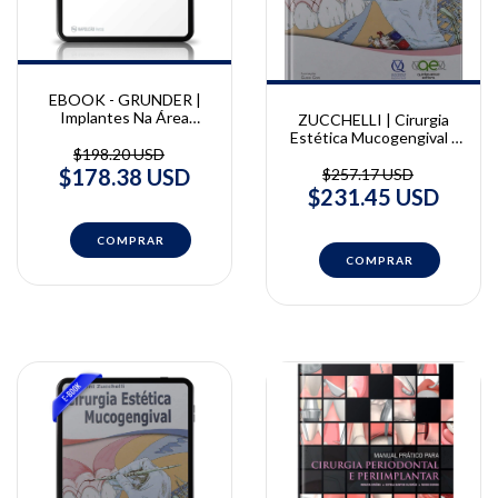
EBOOK - GRUNDER |
Implantes Na Área
ZUCCHELLI | Cirurgia
Estética - Uma estratégia
Estética Mucogengival |
de tratamento passo-a-
$198.20 USD
Giovanni Zucchelli
passo | Ueli Grunder
$178.38 USD
$257.17 USD
$231.45 USD