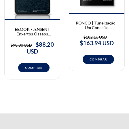
RONCO | Tunelização -
Um Conceito
EBOOK - JENSEN |
Abrangente de Cirurgia
Enxertos Ósseos
Plástica Periodontal |
$182.16 USD
Sinusais | Ole T. Jensen
Vincent Ronco
$163.94 USD
$88.20
$98.00 USD
USD