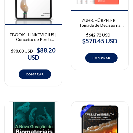
ZUHR, HÜRZELER |
Tomada de Decisão na
Intersecção entre
Periodontia e
EBOOK - LINKEVICIUS |
$642.72 USD
Implantodontia | Otto
Conceito de Perda
$578.45 USD
Zuhr, Marc Hürzeler
Óssea Zero | Tomas
Linkevicius
$88.20
$98.00 USD
USD