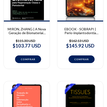
MIRON, ZHANG | A Nova
EBOOK - SOBRAPI |
Geração de Biomateriais
Perio-implantodontia
para Regeneração Óssea
Frente aos Desafios do
e Periodontal | Richard J.
Nosso Tempo
$115.30 USD
$162.13 USD
Miron e Yufeng Zhang
$103.77 USD
$145.92 USD