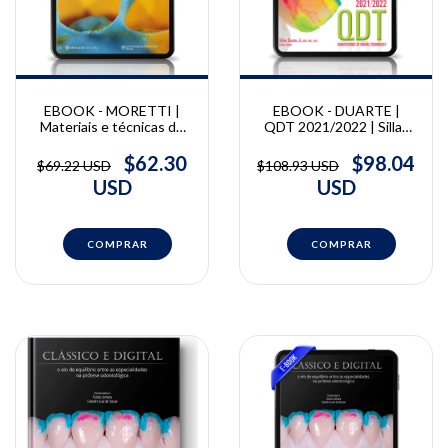
EBOOK - DUARTE |
EBOOK - MORETTI |
QDT 2021/2022 | Sillas
Materiais e técnicas de
Duarte Jr.
moldagem no dia a dia
clínico | João Moretti
$98.04
$62.30
$108.93 USD
$69.22 USD
Junior
USD
USD