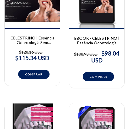
CELESTRINO | Essência
EBOOK - CELESTRINO |
Odontologia Sem
Essência Odontologia
Fronteiras | Marcos
Sem Fronteiras | Marcos
Celestrino
Celestrino
$128.16 USD
$98.04
$108.93 USD
$115.34 USD
USD