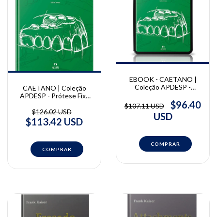
EBOOK - CAETANO |
Coleção APDESP -
CAETANO | Coleção
Prótese Fixa Protocolo
APDESP - Prótese Fixa
Cerâmico - Vol. II | Pablio
$96.40
Protocolo Cerâmico - Vol.
$107.11 USD
Caetano
II | Pablio Caetano
$126.02 USD
USD
$113.42 USD