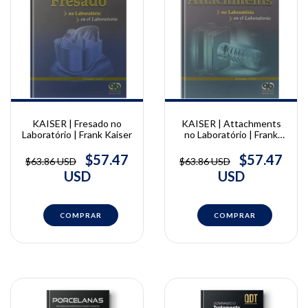
KAISER | Fresado no
KAISER | Attachments
Laboratório | Frank Kaiser
no Laboratório | Frank
Kaiser
$57.47
$57.47
$63.86 USD
$63.86 USD
USD
USD