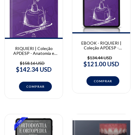
EBOOK - RIQUIERI |
Coleção APDESP -
RIQUIERI | Coleção
Anatomia e escultura
APDESP - Anatomia e
dental - Vol. I - 2° Edição |
$134.44 USD
escultura dental - Vol. I -
Hilton Riquieri
2° Edição | Hilton Riquieri
$121.00 USD
$158.16 USD
$142.34 USD