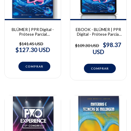
BLÜMER | PPR Digital -
EBOOK - BLÜMER | PPR
Prótese Parcial
Digital - Prótese Parcial
Removível para iniciantes
Removível para iniciantes
| Renata Blümer
| Renata Blümer
$141.45 USD
$98.37
$109.30 USD
$127.30 USD
USD