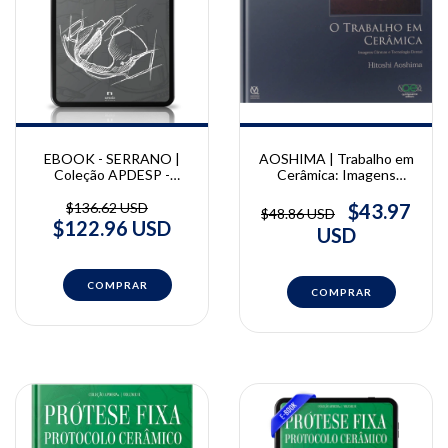
AOSHIMA | Trabalho em
EBOOK - SERRANO |
Cerâmica: Imagens
Coleção APDESP -
Clínicas e Tecnologia
Ortodontia e ortopedia -
Dental | Hitoshi Aoshima
Vol.VI | Eliana Aguiar
$43.97
$136.62 USD
$48.86 USD
Santos Serrano
$122.96 USD
USD