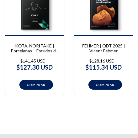
KOTA, NORITAKE |
FEHMER | QDT 2025 |
Porcelanas – Estudos de
Vicent Fehmer
Próteses e Casos
Clínicos
$141.45 USD
$128.16 USD
$127.30 USD
$115.34 USD