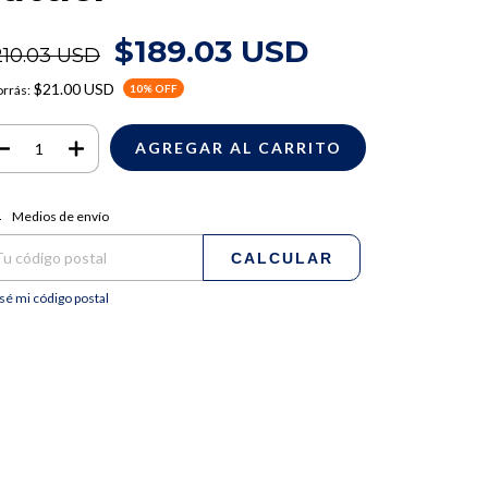
$189.03 USD
210.03 USD
$21.00 USD
rrás:
10
% OFF
regas para el CP:
CAMBIAR CP
Medios de envío
CALCULAR
sé mi código postal