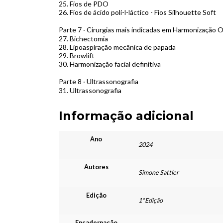
25.
Fios de PDO
26.
Fios de ácido poli-l-láctico - Fios Silhouette Soft
Parte 7 ‧ Cirurgias mais indicadas em Harmonização O
27.
Bichectomia
28.
Lipoaspiração mecânica de papada
29.
Browlift
30.
Harmonização facial definitiva
Parte 8 ‧ Ultrassonografia
31.
Ultrassonografia
Informação adicional
Ano
2024
Autores
Simone Sattler
Edição
1ª Edição
Encadernação