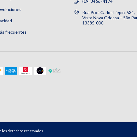
(19) 3466- 4174
evoluciones
Rua Prof. Carlos Liepin, 534,
Vista Nova Odessa – São Pau
vacidad
13385-000
ás frecuentes
s los derechos reservados.