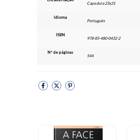
Capa dura 23x31
Idioma
Português
ISBN
978-85-480-0432-2
Nº de páginas
544