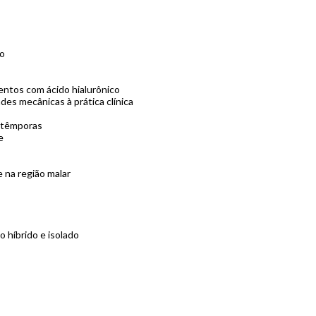
o
ntos com ácido hialurônico
des mecânicas à prática clínica
e têmporas
e
 na região malar
o híbrido e isolado