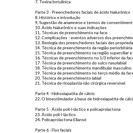
7.
Toxina botulínica
Parte 3 ‧ Preenchedores faciais de ácido hialurônico
8.
Histórico e introdução
9.
Sugestão de anamnese e termos de consentiment
10.
Ácido hialurônico e suas indicações
11.
Técnicas de preenchimento na face
12.
Complicações - eventos adversos dos preenchime
13.
Reologia dos preenchedores faciais das proprieda
14.
Técnica de preenchimento da região periorbitária
15.
Técnica de preenchimento na região superciliar 
16.
Técnicas de preenchimento no 1/3 inferior da fac
17.
Técnica de preenchimento do sulco nasolabial
18.
Técnica de preenchimento mandibular masculino
19.
Técnica de preenchimento no terço médio da face
20.
Técnica de preenchimento labial
21.
Técnica de rinoplastia não cirúrgica reversível
Parte 4 ‧ Hidroxiapatita de cálcio
22.
O bioestimulador à base de hidroxiapatita de cálci
Parte 5 ‧ Ácido poli-l-láctico e policaprolactona
23.
Ácido poli-l-láctico
24.
Policaprolactona Ellansé
Parte 6 ‧ Fios faciais