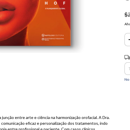
$
Aho
Ent
No 
unção entre arte e ciência na harmonização orofacial. A Dra.
, comunicação eficaz e personalização dos tratamentos, indo
onia entre profissional e paciente. Com casos clínicos