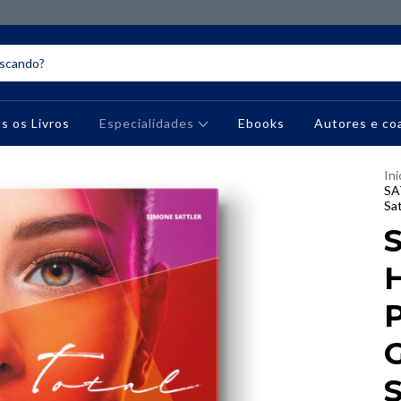
s os Livros
Especialidades
Ebooks
Autores e co
Ini
SA
Sat
S
G
S