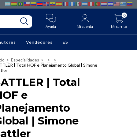
0
Ayuda
Mi cuenta
Mi carrito
autores
Vendedores
ES
cio
>
Especialidades
>
>
>
TTLER | Total HOF e Planejamento Global | Simone
tler
ATTLER | Total
HOF e
Planejamento
lobal | Simone
attler