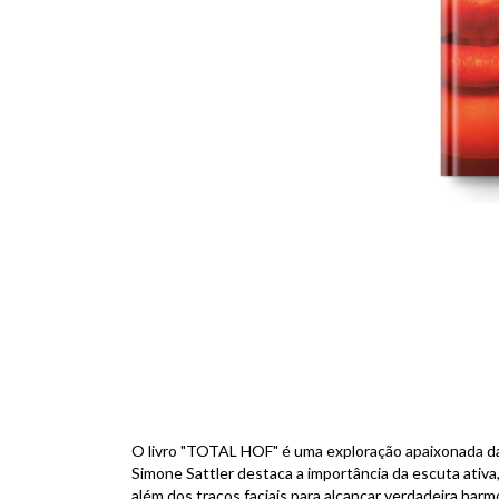
F
O livro "TOTAL HOF" é uma exploração apaixonada da j
Simone Sattler destaca a importância da escuta ativa
além dos traços faciais para alcançar verdadeira harm