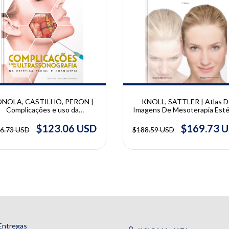
10% OFF
NOLA, CASTILHO, PERON |
KNOLL, SATTLER | Atlas D
Complicações e uso da
Imagens De Mesoterapia Esté
assonografia na Estética Facial
| Britta Knoll e Gerhard Satt
smiatria | Danilo Peron, Gisele
$123.06 USD
$169.73 
6.73 USD
$188.59 USD
Donola, Vivian Castilho
Entregas