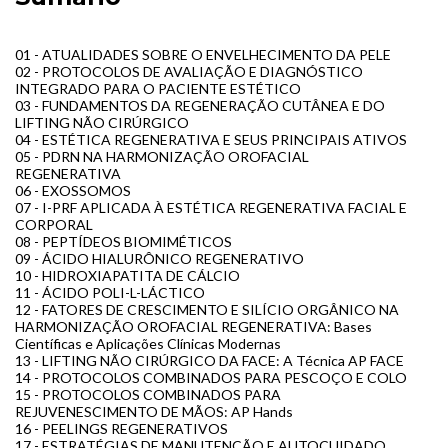
01 - ATUALIDADES SOBRE O ENVELHECIMENTO DA PELE
02 - PROTOCOLOS DE AVALIAÇÃO E DIAGNÓSTICO
INTEGRADO PARA O PACIENTE ESTÉTICO
03 - FUNDAMENTOS DA REGENERAÇÃO CUTÂNEA E DO
LIFTING NÃO CIRÚRGICO
04 - ESTÉTICA REGENERATIVA E SEUS PRINCIPAIS ATIVOS
05 - PDRN NA HARMONIZAÇÃO OROFACIAL
REGENERATIVA
06 - EXOSSOMOS
07 - I-PRF APLICADA À ESTÉTICA REGENERATIVA FACIAL E
CORPORAL
08 - PEPTÍDEOS BIOMIMÉTICOS
09 - ÁCIDO HIALURÔNICO REGENERATIVO
10 - HIDROXIAPATITA DE CÁLCIO
11 - ÁCIDO POLI-L-LÁCTICO
12 - FATORES DE CRESCIMENTO E SILÍCIO ORGÂNICO NA
HARMONIZAÇÃO OROFACIAL REGENERATIVA: Bases
Científicas e Aplicações Clínicas Modernas
13 - LIFTING NÃO CIRÚRGICO DA FACE: A Técnica AP FACE
14 - PROTOCOLOS COMBINADOS PARA PESCOÇO E COLO
15 - PROTOCOLOS COMBINADOS PARA
REJUVENESCIMENTO DE MÃOS: AP Hands
16 - PEELINGS REGENERATIVOS
17 - ESTRATÉGIAS DE MANUTENÇÃO E AUTOCUIDADO