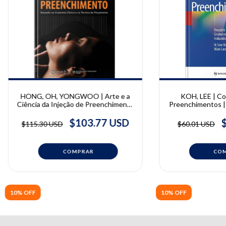
HONG, OH, YONGWOO | Arte e a
KOH, LEE | Co
Ciência da Injeção de Preenchimento
Preenchimentos |
| Giwoong Hong, Seungmin Oh,
L
Bongcheol Kim e Yongwoo Lee
$103.77 USD
$115.30 USD
$60.01 USD
10% OFF
10% OFF