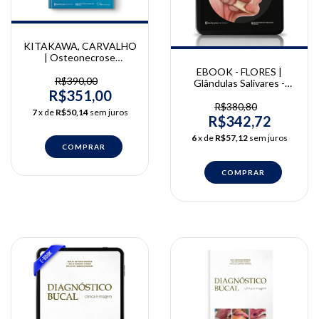
KITAKAWA, CARVALHO
| Osteonecrose
Medicamentosa dos
EBOOK - FLORES |
Maxilares - Implicações
R$390,00
Glândulas Salivares -
na Odontologia e
R$351,00
Diagnóstico por Imagem |
Medicina | Dárcio
Paulo Flores
R$380,80
7
x de
R$50,14
sem juros
Kitakawa, Luis Felipe das
R$342,72
Chagas e Silva de
Carvalho
6
x de
R$57,12
sem juros