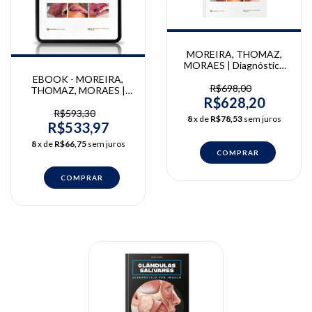
MOREIRA, THOMAZ,
MORAES | Diagnóstico
Bucal - Clínica e imagem |
EBOOK - MOREIRA,
Carlos. Moreira, Luiz A.
R$698,00
THOMAZ, MORAES |
Thomaz, Paulo de
R$628,20
Diagnóstico Bucal -
Camargo Moraes
Clínica e imagem | Carlos.
R$593,30
8
x de
R$78,53
sem juros
Moreira, Luiz A. Thomaz,
R$533,97
Paulo de Camargo
8
x de
R$66,75
sem juros
Moraes