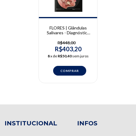
FLORES | Glândulas
Salivares - Diagnóstico
por Imagem | Paulo
Flores
R$448,00
R$403,20
8
x de
R$50,40
sem juros
INSTITUCIONAL
INFOS