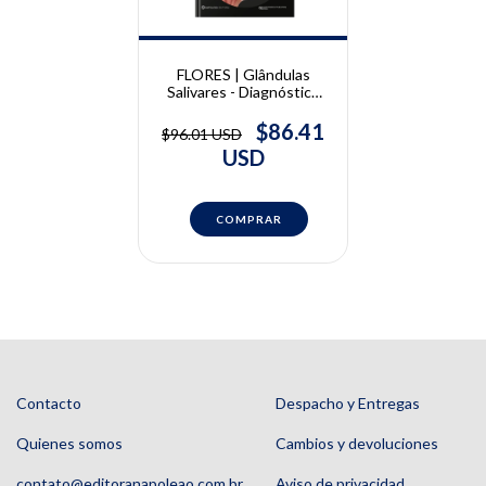
FLORES | Glândulas
Salivares - Diagnóstico
por Imagem | Paulo
Flores
$86.41
$96.01 USD
USD
Contacto
Despacho y Entregas
Quienes somos
Cambios y devoluciones
contato@editoranapoleao.com.br
Aviso de privacidad