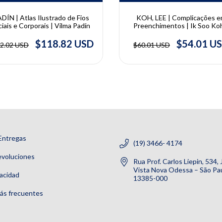
DÍN | Atlas Ilustrado de Fios
KOH, LEE | Complicações 
ciais e Corporais | Vilma Padín
Preenchimentos | Ik Soo Ko
Won Lee
$118.82 USD
$54.01 U
2.02 USD
$60.01 USD
Entregas
(19) 3466- 4174
evoluciones
Rua Prof. Carlos Liepin, 534,
Vista Nova Odessa – São Pau
vacidad
13385-000
ás frecuentes