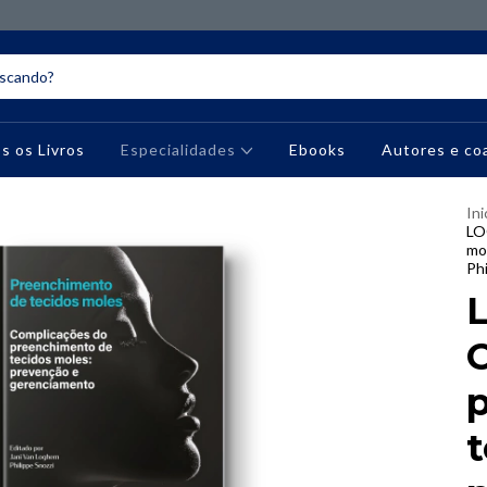
s os Livros
Especialidades
Ebooks
Autores e co
Ini
LO
mo
Phi
t