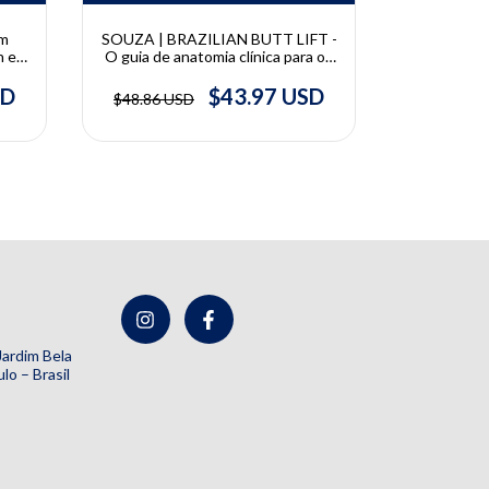
em
SOUZA | BRAZILIAN BUTT LIFT -
DONOLA, 
h e
O guia de anatomia clínica para os
Compl
procedimentos combinados de
Ultrassonog
lipoaspiração e transferência de
e Cosmiatri
SD
$43.97 USD
$48.86 USD
$136.73 U
tecido adiposo | Alex de Souza
Donol
 Jardim Bela
lo – Brasil