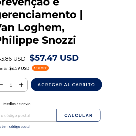
prevenção e
gerenciamento |
Van Loghem,
hilippe Snozzi
$57.47 USD
63.86 USD
$6.39 USD
rrás:
10
% OFF
regas para el CP:
CAMBIAR CP
Medios de envío
CALCULAR
sé mi código postal