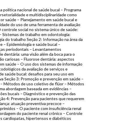
a política nacional de saúde bucal – Programa
tersetorialidade e multidisciplinaridade como
etor saúde – Planejamento em saúde bucal e
ilidade do uso de uma ferramenta de avaliação
O controle social no sistema único de saúde:
 Sistemas de trabalho em odontologia:
gia do trabalho Seção 2: Informação na área da
de – Epidemiologia e saúde bucal –
ças periodontais – Levantamentos
e dentária: uma visão além da boca para o
o cariosas – Fluorose dentária: aspectos
 em saúde – O uso dos sistemas de informação
odológicos da avaliação de serviços e
de saúde bucal: desafios para seu uso em
tiva Seção 3: Promoção e prevenção em saúde –
– Métodos de uso coletivo de flúor – Métodos
 uma abordagem baseada em evidências –
sões bucais – Diagnóstico e prevenção das
ção 4: Prevenção para pacientes que requerem
riança: atuação preventiva precoce –
rimidos – O paciente com insuficiência renal
bordagem do paciente renal crônico – Controle
 cardiopatas, hipertensos e diabéticos