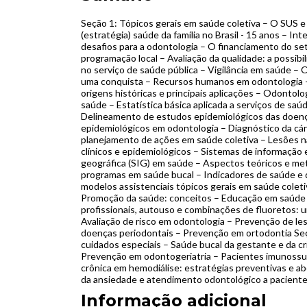
Seção 1: Tópicos gerais em saúde coletiva – O SUS e 
(estratégia) saúde da família no Brasil - 15 anos – In
desafios para a odontologia – O financiamento do s
programação local – Avaliação da qualidade: a possib
no serviço de saúde pública – Vigilância em saúde – 
uma conquista – Recursos humanos em odontologia –
origens históricas e principais aplicações – Odontolo
saúde – Estatística básica aplicada a serviços de saú
Delineamento de estudos epidemiológicos das doen
epidemiológicos em odontologia – Diagnóstico da cári
planejamento de ações em saúde coletiva – Lesões nã
clínicos e epidemiológicos – Sistemas de informação
geográfica (SIG) em saúde – Aspectos teóricos e met
programas em saúde bucal – Indicadores de saúde e 
modelos assistenciais tópicos gerais em saúde cole
Promoção da saúde: conceitos – Educação em saúde 
profissionais, autouso e combinações de fluoretos:
Avaliação de risco em odontologia – Prevenção de le
doenças periodontais – Prevenção em ortodontia Se
cuidados especiais – Saúde bucal da gestante e da c
Prevenção em odontogeriatria – Pacientes imunossup
crônica em hemodiálise: estratégias preventivas e a
da ansiedade e atendimento odontológico a pacientes
Informação adicional