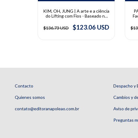
| Arte e a
KIM, OH, JUNG | A arte e a ciência
PA
ão de
do Lifting com Fios - Baseado na
Fa
oong Hong,
Anatomia de Pinçamento |
eol Kim e
Bongcheol Kim, Seungmin Oh,
.77 USD
$123.06 USD
$136.73 USD
$13
e
Wonsug Jung
Contacto
Despacho y 
Quienes somos
Cambios y d
contato@editoranapoleao.com.br
Aviso de pri
Preguntas m