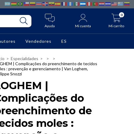
0
Ayuda
Mi cuenta
Mi carrito
autores
Vendedores
ES
cio
>
Especialidades
>
>
>
GHEM | Complicações do preenchimento de tecidos
les : prevenção e gerenciamento | Van Loghem,
lippe Snozzi
LOGHEM |
Complicações do
preenchimento de
ecidos moles :