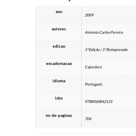
ano
2009
autores
Antonio Carlos Pereira
edicao
1ª Edição / 1ª Reimpressão
encadernacao
Capa dura
idioma
Português
isbn
9788560842131
no-de-paginas
704