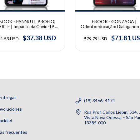
BOOK - PANNUTI, PROFIO,
EBOOK - GONZAGA |
RTE | Impacto da Covid-19 na
Odontoeducação: Dialogando
nica Odontológica | Cláudio M.
as ciências do homem, da vida 
nnuti, Bruna Di Profio, Danilo
mundo | Clarice Gonzaga
$37.38 USD
$71.81 U
41.53 USD
$79.79 USD
Duarte
Entregas
(19) 3466- 4174
evoluciones
Rua Prof. Carlos Liepin, 534,
Vista Nova Odessa – São Pau
vacidad
13385-000
ás frecuentes