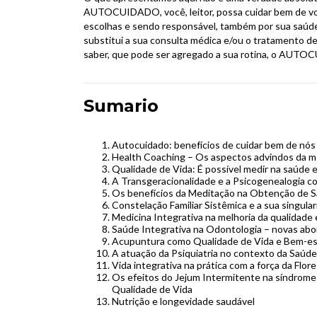
AUTOCUIDADO, você, leitor, possa cuidar bem de vo
escolhas e sendo responsável, também por sua saúd
substitui a sua consulta médica e/ou o tratamento d
saber, que pode ser agregado a sua rotina, o AUT
Sumario
Autocuidado: benefícios de cuidar bem de nó
Health Coaching – Os aspectos advindos da m
Qualidade de Vida: É possível medir na saúde 
A Transgeracionalidade e a Psicogenealogia c
Os benefícios da Meditação na Obtenção de S
Constelação Familiar Sistêmica e a sua singul
Medicina Integrativa na melhoria da qualidade 
Saúde Integrativa na Odontologia – novas ab
Acupuntura como Qualidade de Vida e Bem-es
A atuação da Psiquiatria no contexto da Saúde
Vida integrativa na prática com a força da Flo
Os efeitos do Jejum Intermitente na síndrome
Qualidade de Vida
Nutrição e longevidade saudável