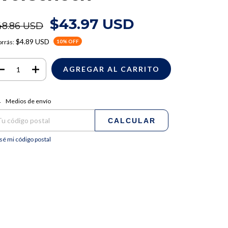
$43.97 USD
48.86 USD
$4.89 USD
rrás:
10
% OFF
regas para el CP:
CAMBIAR CP
Medios de envío
CALCULAR
sé mi código postal