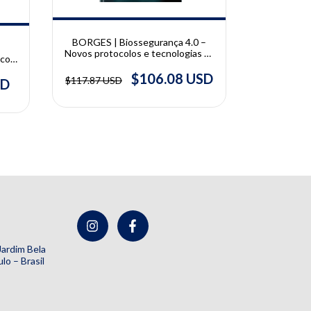
BORGES | Biossegurança 4.0 –
EBOOK - 
Novos protocolos e tecnologias na
 com
Saúde, Nã
odontologia | Lusiane Borges
e do
Claud
$106.08 USD
$117.87 USD
SD
$41.53 U
 Jardim Bela
lo – Brasil