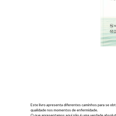
F
Este livro apresenta diferentes caminhos para se ob
qualidade nos momentos de enfermidade.
O que apresentamos aqui não é uma verdade absolut