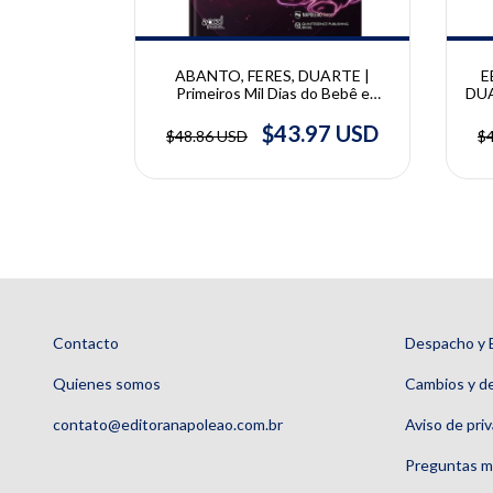
DUARTE |
ABANTO, FERES, DUARTE |
E
na Clínica
Primeiros Mil Dias do Bebê e
DUA
 M. Pannuti,
Saúde Bucal | Danilo Antonio
Clí
ilo Duarte
Duarte, Jenny Abanto, Murilo
Pa
97 USD
$43.97 USD
$48.86 USD
$
Feres
Contacto
Despacho y 
Quienes somos
Cambios y d
contato@editoranapoleao.com.br
Aviso de pri
Preguntas m