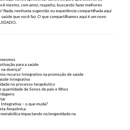
cê mesmo, com amor, respeito, buscando fazer melhores
e! Nada, nenhuma sugestão ou experiência compartilhada aqui
e saúde que você faz. O que compartilhamos aqui é um novo
OCUIDADO.
s mesmos
otivação para a saúde
e na doença?
omo recurso Integrativo na promoção de saúde
aúde Integrativa
aridade no processo terapêutico
e quantidade de Sonos de pais e filhos
ordagens
tar
 Integrativa – o que muda?
resta Amazônica
 metabólica impactando na longevidade na