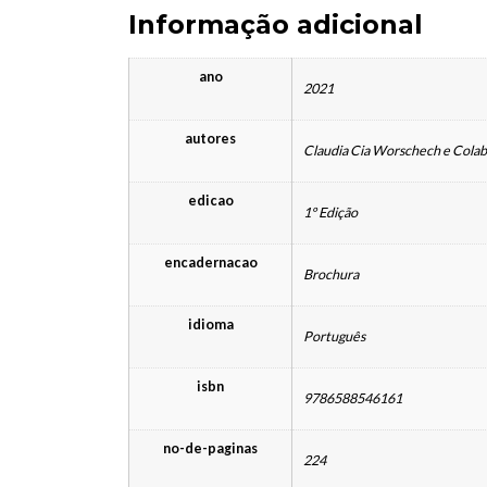
Informação adicional
ano
2021
autores
Claudia Cia Worschech e Cola
edicao
1º Edição
encadernacao
Brochura
idioma
Português
isbn
9786588546161
no-de-paginas
224