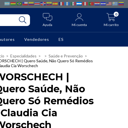
0
Ayuda
Mi cuenta
Mi carrito
autores
Vendedores
ES
cio
>
Especialidades
>
>
Saúde e Prevenção
>
RSCHECH | Quero Saúde, Não Quero Só Remédios
Claudia Cia Worschech
WORSCHECH |
Quero Saúde, Não
Quero Só Remédios
 Claudia Cia
Worschech