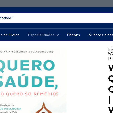
s os Livros
Especialidades
Ebooks
Autores e co
Ini
WO
| 
|