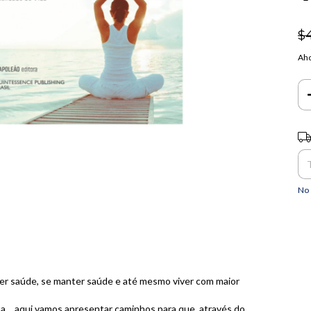
$
Aho
Ent
No 
ter saúde, se manter saúde e até mesmo viver com maior
a… aqui vamos apresentar caminhos para que, através do