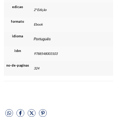
edicao
2ª Edição
formato
Ebook
idioma
Português
isbn
9788548003103
no-de-paginas
324