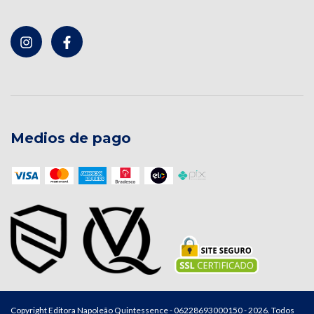
Medios de pago
Copyright Editora Napoleão Quintessence - 06228693000150 - 2026. Todos