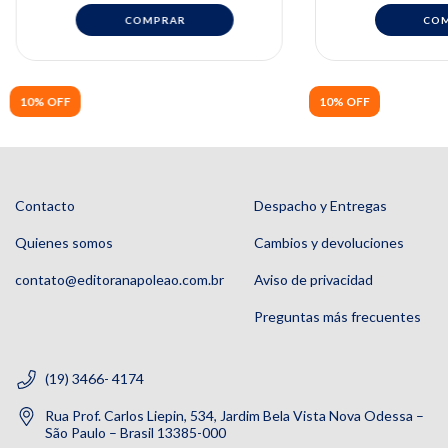
Danilo
10% OFF
10% OFF
Contacto
Despacho y Entregas
Quienes somos
Cambios y devoluciones
contato@editoranapoleao.com.br
Aviso de privacidad
Preguntas más frecuentes
(19) 3466- 4174
Rua Prof. Carlos Liepin, 534, Jardim Bela Vista Nova Odessa –
São Paulo – Brasil 13385-000