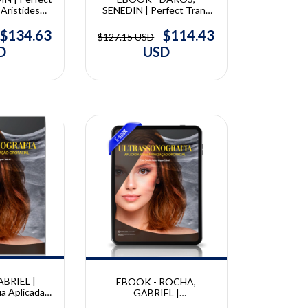
 Aristides
SENEDIN | Perfect Trans
sa Senedin
Face | Aristides Daros,
Melissa Senedin
$134.63
$114.43
$127.15 USD
D
USD
10% OFF
BRIEL |
EBOOK - ROCHA,
a Aplicada à
GABRIEL |
Orofacial |
Ultrassonografia Aplicada à