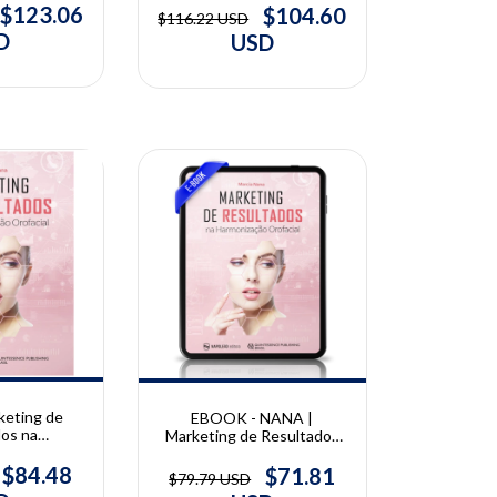
alho Rocha,
Harmonização Orofacial |
$123.06
$104.60
$116.22 USD
ta Gabriel
Tânia de Carvalho Rocha,
D
USD
Wagner da Costa Gabriel
10% OFF
keting de
EBOOK - NANA |
dos na
Marketing de Resultados
Orofacial |
na Harmonização Orofacial |
 Nana
Marcia Nana
$84.48
$71.81
$79.79 USD