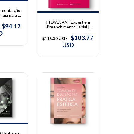
rmonização
guia para a
 embasada na
PIOVESAN | Expert em
aella Autran
$94.12
Preenchimento Labial |
Gabriela Piovesan
D
$103.77
$115.30 USD
USD
10% OFF
 Full Face