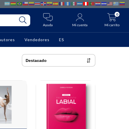
0
Ayuda
Mi cuenta
Mi carrito
autores
Vendedores
ES
10% OFF