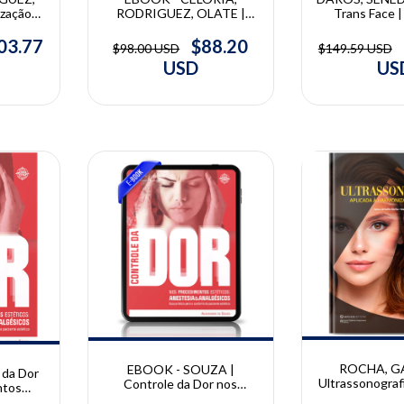
zação
Trans Face |
RODRIGUEZ, OLATE |
cial
Daros, Melis
Harmonização Funcional
Celória,
Orofacial Cirúrgica |
03.77
$88.20
$149.59 USD
$98.00 USD
iguez e
Antonio Celória, Eder A.
US
USD
e
Sigua-Rodriguez e Sergio
Olate
10% OFF
10% OFF
ROCHA, GA
EBOOK - SOUZA |
 da Dor
Ultrassonografi
Controle da Dor nos
ntos
Harmonização 
Procedimentos Estéticos:
esia e