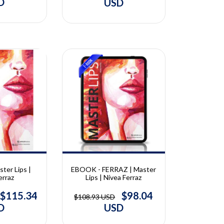
D
USD
10% OFF
ter Lips |
EBOOK - FERRAZ | Master
erraz
Lips | Nívea Ferraz
$115.34
$98.04
$108.93 USD
D
USD