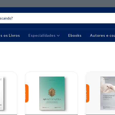
s os Livros
Especialidades
Ebooks
Autores e co
10% OFF
10% OFF