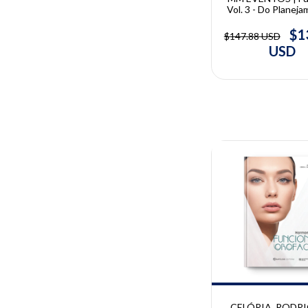
Vol. 3 - Do Planej
Execução | MM E
$1
$147.88 USD
USD
10% OFF
CELÓRIA, RODRI