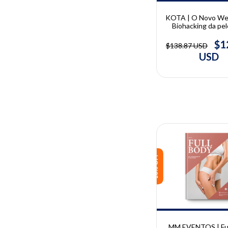
KOTA | O Novo Wel
Biohacking da pe
tecnologia e at
regenerativo
$1
$138.87 USD
USD
10% OFF
MM EVENTOS | Ful