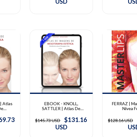
USD
US
10% OFF
10% OFF
 Atlas
FERRAZ | Mas
EBOOK - KNOLL,
De
Nívea F
SATTLER | Atlas De
tica |
Imagens De Mesoterapia
erhard
Estética | Britta Knoll e
69.73
$131.16
$128.16 USD
$145.73 USD
Gerhard Sattler
US
USD