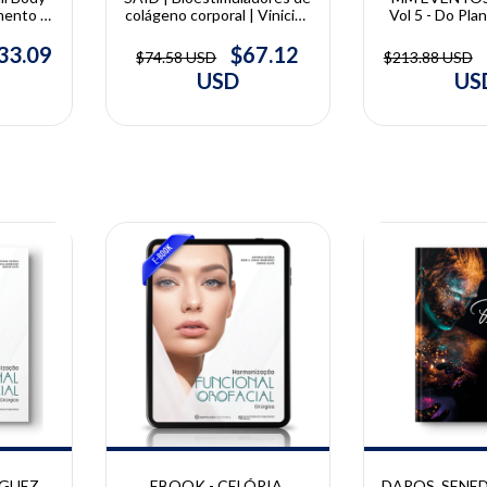
amento à
colágeno corporal | Vinicius
Vol 5 - Do Pla
ventos
Said
Execução | 
33.09
$67.12
$74.58 USD
$213.88 USD
USD
US
10% OFF
10% OFF
GUEZ,
DAROS, SENEDI
EBOOK - CELÓRIA,