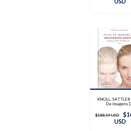
USD
10% OFF
KNOLL, SATTLER |
De Imagens 
Mesoterapia Esté
Britta Knoll e G
$1
$188.59 USD
Sattler
USD