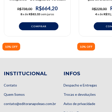
Giovanni Modesto Vieira, Eduardo
procedimentos
Jacomino Franco
lipoaspiração e 
R$664,20
R$738,00
R$228,00
tecido adiposo 
8
x de
R$83,03
sem juros
4
x de
R$51,
10% OFF
10% OFF
INSTITUCIONAL
INFOS
Contato
Despacho e Entregas
Quem Somos
Trocas e devoluções
contato@editoranapoleao.com.br
Aviso de privacidade