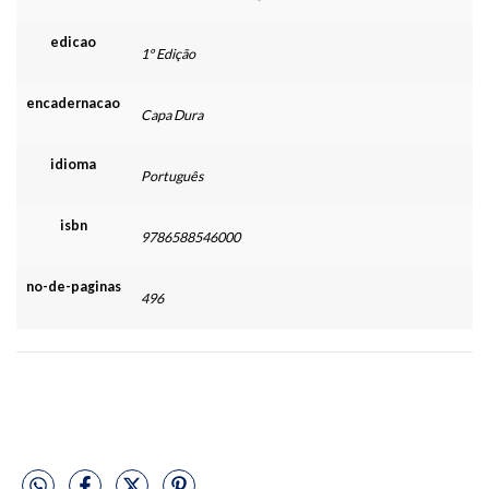
edicao
1º Edição
encadernacao
Capa Dura
idioma
Português
isbn
9786588546000
no-de-paginas
496