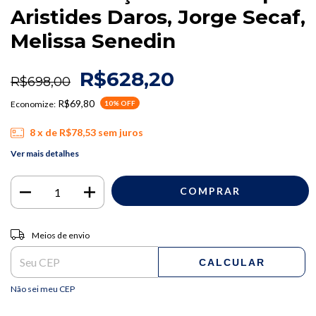
Aristides Daros, Jorge Secaf,
Melissa Senedin
R$628,20
R$698,00
R$69,80
Economize:
10
% OFF
8
x de
R$78,53
sem juros
Ver mais detalhes
Entregas para o CEP:
ALTERAR CEP
Meios de envio
CALCULAR
Não sei meu CEP