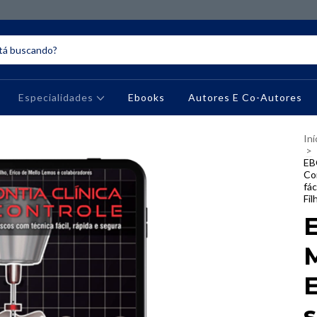
Especialidades
Ebooks
Autores E Co-Autores
Iní
>
EB
Con
fác
Fil
E
s