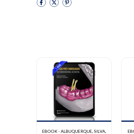
10% OFF
10% OFF
SILVA,
EBOOK - ALBUQUERQUE, SILVA,
EB