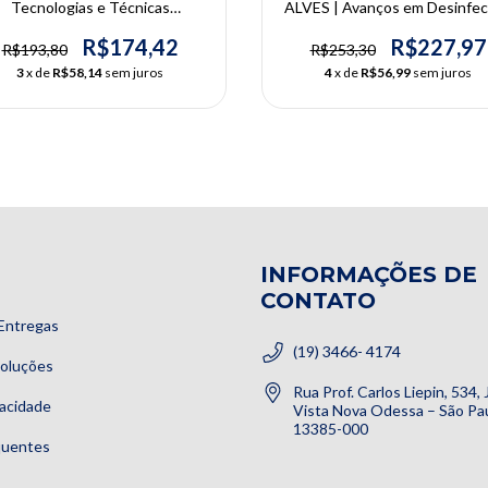
Tecnologias e Técnicas
ALVES | Avanços em Desinfe
ndodônticas | Danilo Duarte,
Endodôntica | José F. Siqueira 
niel Eduardo de Lima Machado
Isabela N. Rôças, Flávio R. F. A
R$174,42
R$227,97
R$193,80
R$253,30
3
x de
R$58,14
sem juros
4
x de
R$56,99
sem juros
INFORMAÇÕES DE
CONTATO
Entregas
(19) 3466- 4174
voluções
Rua Prof. Carlos Liepin, 534,
vacidade
Vista Nova Odessa – São Pau
13385-000
quentes