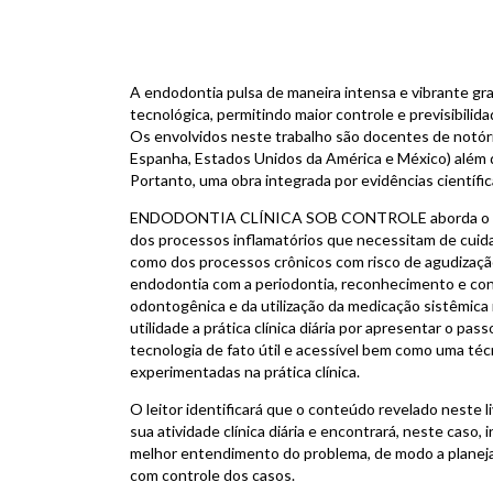
A endodontia pulsa de maneira intensa e vibrante graç
tecnológica, permitindo maior controle e previsibilid
Os envolvidos neste trabalho são docentes de notóri
Espanha, Estados Unidos da América e México) além d
Portanto, uma obra integrada por evidências científica
ENDODONTIA CLÍNICA SOB CONTROLE aborda o diagn
dos processos inflamatórios que necessitam de cuid
como dos processos crônicos com risco de agudizaçã
endodontia com a periodontia, reconhecimento e cond
odontogênica e da utilização da medicação sistêmica n
utilidade a prática clínica diária por apresentar o pas
tecnologia de fato útil e acessível bem como uma téc
experimentadas na prática clínica.
O leitor identificará que o conteúdo revelado neste l
sua atividade clínica diária e encontrará, neste caso,
melhor entendimento do problema, de modo a planejar 
com controle dos casos.