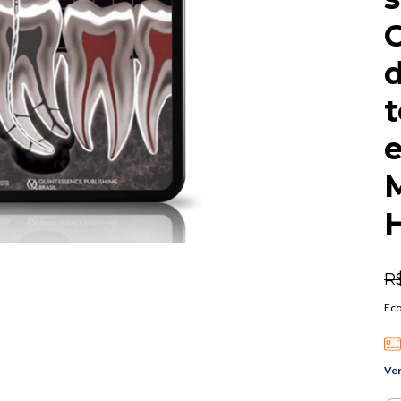
C
d
t
e
M
R
Ec
Ver