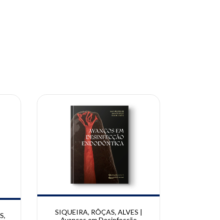
10% OFF
10% OFF
SIQUEIRA, RÔÇAS, ALVES |
BRAMA
S,
Avanços em Desinfecção
BRAMANTE,