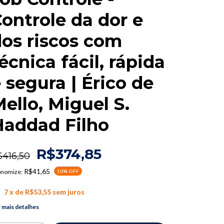
ontrole da dor e
os riscos com
écnica fácil, rápida
 segura | Érico de
ello, Miguel S.
Haddad Filho
R$374,85
$416,50
R$41,65
onomize:
10
% OFF
7
x de
R$53,55
sem juros
 mais detalhes