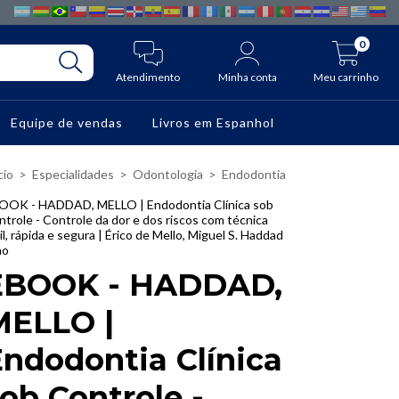
0
Atendimento
Minha conta
Meu carrinho
Equipe de vendas
Livros em Espanhol
cio
>
Especialidades
>
Odontologia
>
Endodontia
OOK - HADDAD, MELLO | Endodontia Clínica sob
trole - Controle da dor e dos riscos com técnica
il, rápida e segura | Érico de Mello, Miguel S. Haddad
ho
EBOOK - HADDAD,
MELLO |
ndodontia Clínica
ob Controle -