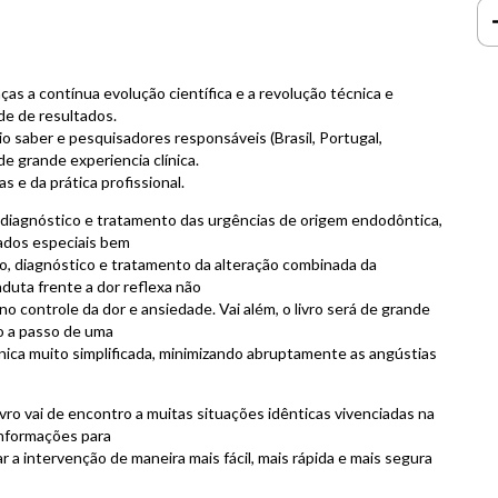
as a contínua evolução científica e a revolução técnica e
ade de resultados.
o saber e pesquisadores responsáveis (Brasil, Portugal,
e grande experiencia clínica.
s e da prática profissional.
óstico e tratamento das urgências de origem endodôntica,
ados especiais bem
o, diagnóstico e tratamento da alteração combinada da
uta frente a dor reflexa não
o controle da dor e ansiedade. Vai além, o livro será de grande
so a passo de uma
nica muito simplificada, minimizando abruptamente as angústias
ivro vai de encontro a muitas situações idênticas vivenciadas na
 informações para
a intervenção de maneira mais fácil, mais rápida e mais segura