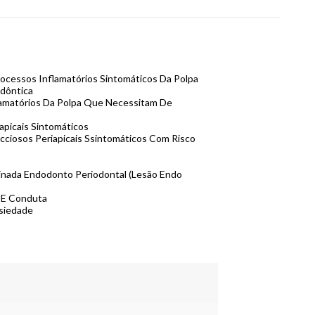
cessos Inflamatórios Sintomáticos Da Polpa
dôntica
lamatórios Da Polpa Que Necessitam De
apicais Sintomáticos
cciosos Periapicais Ssintomáticos Com Risco
)
inada Endodonto Periodontal (Lesão Endo
 E Conduta
siedade