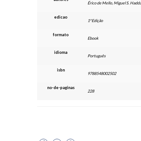
Érico de Mello, Miguel S. Hadda
edicao
1ª Edição
formato
Ebook
idioma
Português
isbn
9788548002502
no-de-paginas
228