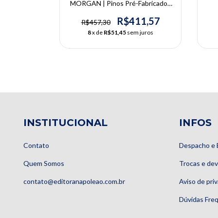
Fabricados
MORGAN | Pinos Pré-Fabricados
Digital |
do Convencional ao Digital |
E
 - Nelson
Rodrigo Albuquerque - Nelson
Ma
84,20
R$411,57
R$457,30
rgan
Silva - Luís Morgan
 juros
8
x de
R$51,45
sem juros
INSTITUCIONAL
INFOS
Contato
Despacho e 
Quem Somos
Trocas e de
contato@editoranapoleao.com.br
Aviso de pri
Dúvidas Fre