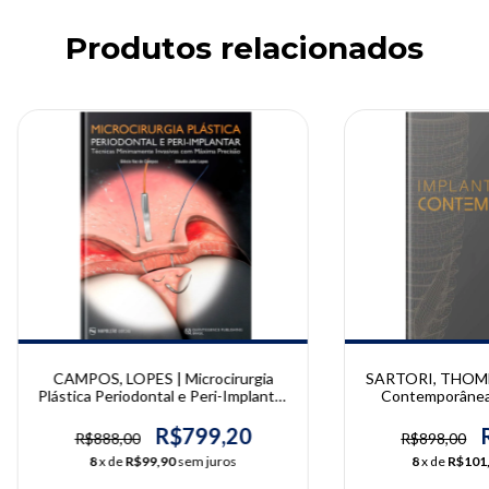
Produtos relacionados
CAMPOS, LOPES | Microcirurgia
SARTORI, THOMÉ 
Plástica Periodontal e Peri-Implantar
Contemporânea 
| Cláudio Julio Lopes, Glécio Vaz de
Sartori, Elisa M
Campos
Geninh
R$799,20
R$888,00
R$898,00
8
x de
R$99,90
sem juros
8
x de
R$101