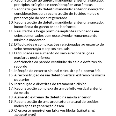
Reconstrução do defeito mandibular anterior avançado:
princípios cirúrgicos e considerações anatômicas
Reconstrução do defeito mandibular anterior avançado:
considerações para reconstrução de tecidos moles e
preservação do osso regenerado
Reconstrução de defeito mandibular anterior avançado:
importância do ganho ósseo horizontal
Resultados a longo prazo de implantes colocados em
seios aumentados com osso alveolar remanescente
mínimo e moderado
Dificuldades e complicações relacionadas ao enxerto de
seio: hemorragia e septos sinusais
Dificuldades no aumento do seio e reconstruções
maxilares posteriores:
deficiências da parede vestibular do seio e defeitos do
rebordo
Infecção do enxerto sinusal e sinusite pós-operatória
A reconstrução de um defeito vertical extremo na maxila
posterior
Introdução e diretrizes de tratamento clínico
Reconstrução complexa de um defeito vertical anterior
da maxila
Aumento extremo de defeito na maxila anterior
Reconstrução de uma arquitetura natural de tecidos
moles após regeneração óssea
O enxerto gengival em faixa vestibular (
labial strip
gingival graft
)