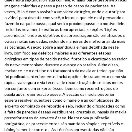
imagens coloridas e passo a passo de casos de pacientes. Às
vezes, lê-lo é como assistir a um vídeo cirúrgico, onde o autor 'para
o vídeo' para discutir com você, o leitor, o que ele está pensando e
fazendo naquele passo, qual será o próximo passo e o motivo dele.
Incluídas novamente estão as bem apreciadas seções "Lições
aprendidas", onde os objetivos de aprendizagem são enfatizados e
outras notas são dadas, incluindo maneiras de melhorar ainda mais
as técnicas. A seção sobre a mandíbula é mais detalhada neste
livro, com foco em defeitos maiores e as diferentes etapas
cirúrgicas em tipos de tecido nativo, fibrótico e cicatrizado ao redor
do nervo mentoniano durante o avanço do retalho. Além disso,
esclarece-se o detalhe no tratamento da maxila anterior, que não
foi publicado anteriormente. Inclui opções de tratamento como via
rápida, via segura e via técnica de reconstrução de tecidos moles
em conjunto com enxerto ósseo, bem como reconstruções de
papila após regeneração óssea. A secção da maxila posterior
espera resolver questões como o manejo e as complicações do
enxerto combinado de rebordo e seio, incluindo dificuldades como
a falta de paredes ósseas vestibulares, crestais ou nasais da maxila
posterior antes do enxerto ósseo. Nesta nova publicação
obrigatória, os procedimentos são mantidos simples, repetíveis e
biologicamente corretos. As técnicas apresentadas não são