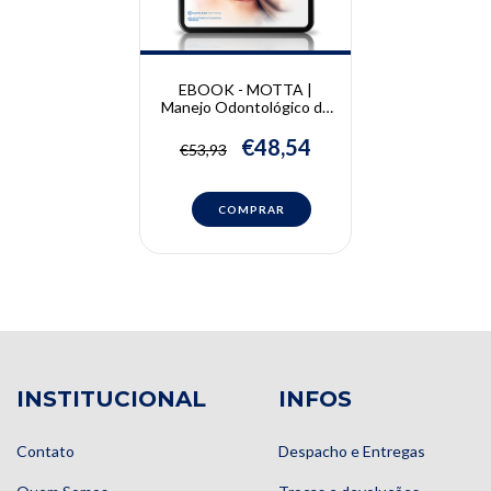
EBOOK - MOTTA |
Manejo Odontológico de
Pacientes com
Comprometimento
€48,54
€53,93
Sistêmico | Ana Carolina
Fragoso Motta, Lara
Maria Alencar Ramos
Innocentini e Leandro
Dorigan de Macedo
INSTITUCIONAL
INFOS
Contato
Despacho e Entregas