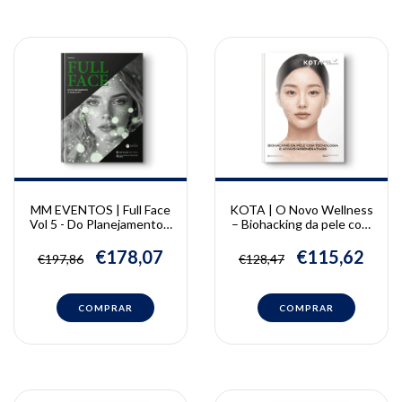
MM EVENTOS | Full Face
KOTA | O Novo Wellness
Vol 5 - Do Planejamento à
– Biohacking da pele com
Execução | MM Eventos
tecnologia e ativos
regenerativos
€178,07
€115,62
€197,86
€128,47