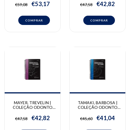
| José F. Siqueira Jr,
evidências | Markus B.
€53,17
€42,82
€59,08
€47,58
Isabela N. Rôças, Flávio R.
Blatz
F. Alves
MAYER, TREVELIN |
TAMAKI, BARBOSA |
COLEÇÃO ODONTO
COLEÇÃO ODONTO
GUIDE: Dentística | Eric
GUIDE: Prótese Total |
Mayer, Lívia Tosi Trevelin
Regina Tamaki, Wallace
€42,82
€41,04
€47,58
€45,60
Barbosa