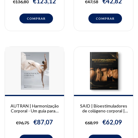
€123,12
€42,82
€136,80
€47,58
Celso Lemos Júnior, Fábio
Alves, Norberto Sugaya
AUTRAN | Harmonização
SAID | Bioestimuladores
Corporal - Um guia para a
de colágeno corporal |
prática clínica embasada
Vinicius Said
na ciência | Raphaella
€87,07
€62,09
€96,75
€68,99
Autran