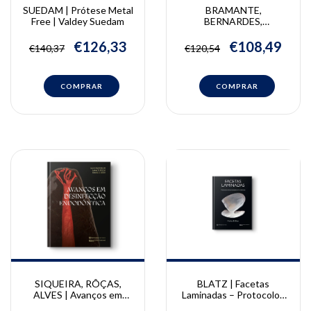
SUEDAM | Prótese Metal
BRAMANTE,
Free | Valdey Suedam
BERNARDES,
BRAMANTE, ALCALDE |
Cirurgia Parendodôntica |
€126,33
€108,49
€140,37
€120,54
Clovis Bramante, Ricardo
Bernardes, Alexandre
Bramante, Murilo Alcalde
SIQUEIRA, RÔÇAS,
BLATZ | Facetas
ALVES | Avanços em
Laminadas – Protocolos
Desinfecção Endodôntica
clínicos baseados em