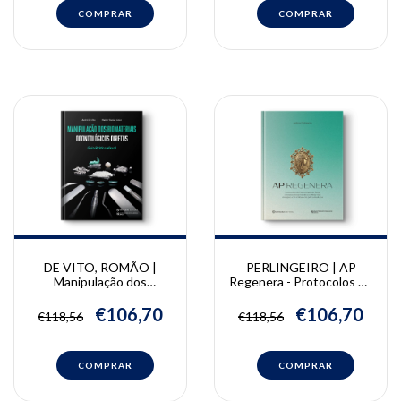
DE VITO, ROMÃO |
PERLINGEIRO | AP
Manipulação dos
Regenera - Protocolos de
Biomateriais
harmonização facial e
Odontológicos Diretos |
corporal regenerativa |
€106,70
€106,70
€118,56
€118,56
André De Vito, Waldyr
Andreia Perlingeiro
Romão Júnior