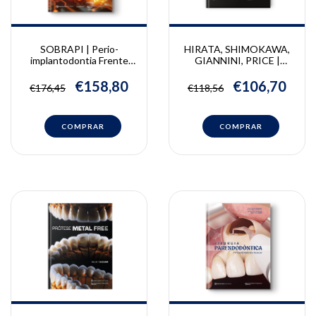
SOBRAPI | Perio-
HIRATA, SHIMOKAWA,
implantodontia Frente
GIANNINI, PRICE |
aos Desafios do Nosso
Fotopolimerização |
Tempo
Ronaldo Hirata, Carlos
€158,80
€106,70
€176,45
€118,56
Shimokawa, Marcelo
Giannini, Richard Price