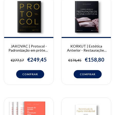
JAKOVAC | Protocol -
KORKUT | Estética
Padronização em prótese
Anterior - Restaurações
fixa | Marco Jakovac
de Resina Composta |
Bora Korkut
€249,45
€158,80
€277,17
€176,45