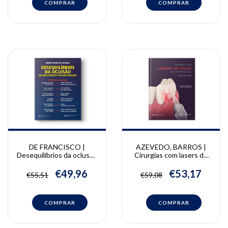
DE FRANCISCO |
AZEVEDO, BARROS |
Desequilíbrios da oclusão
Cirurgias com lasers de
na deglutição e na
diodo em odontologia |
mastigação | Marilis
Luciane Hiramatsu
€49,96
€53,17
€55,51
€59,08
Ferreira De Francisco
Azevedo, Juliana de
Almeida Barros