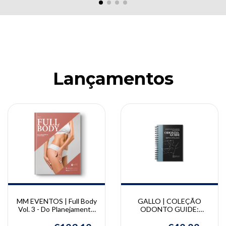
Lançamentos
MM EVENTOS | Full Body
GALLO | COLEÇÃO
Vol. 3 - Do Planejamento
ODONTO GUIDE:
à Execução | MM Eventos
Estomatologia | Camila
Gallo, Andréa Witzel,