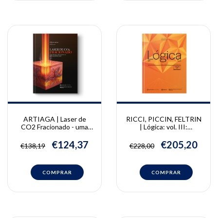
ARTIAGA | Laser de
RICCI, PICCIN, FELTRIN
CO2 Fracionado - uma
| Lógica: vol. III:
abordagem de excelência
diagnóstico,
no rejuvenescimento
planejamento,
€124,37
€205,20
€138,19
€228,00
facial | Flavianny Artiaga
tratamento | Henrique
José Piccin, Pedro Paulo
Feltrin, Weber Adad Ricci