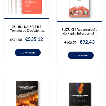
ZUHR, HÜRZELER |
SUZUKI | Reconstrução
Tomada de Decisão na
da Papila Interdental |
Intersecção entre
Masana Suzuki, Fumiyo
Periodontia e
€535,12
€594,58
Yamaguchi, Masahito
€92,43
Implantodontia | Otto
€102,70
Takahashi
Zuhr, Marc Hürzeler