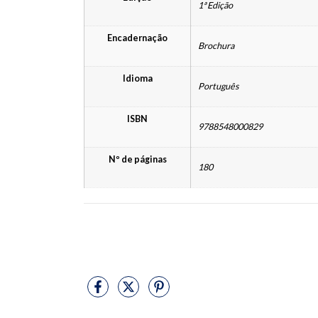
1ª Edição
Encadernação
Brochura
Idioma
Português
ISBN
9788548000829
Nº de páginas
180