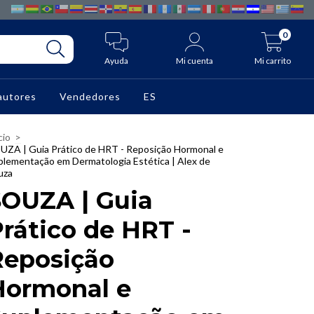
0
Ayuda
Mi cuenta
Mi carrito
autores
Vendedores
ES
cio
>
UZA | Guia Prático de HRT - Reposição Hormonal e
plementação em Dermatologia Estética | Alex de
uza
SOUZA | Guia
rático de HRT -
Reposição
Hormonal e