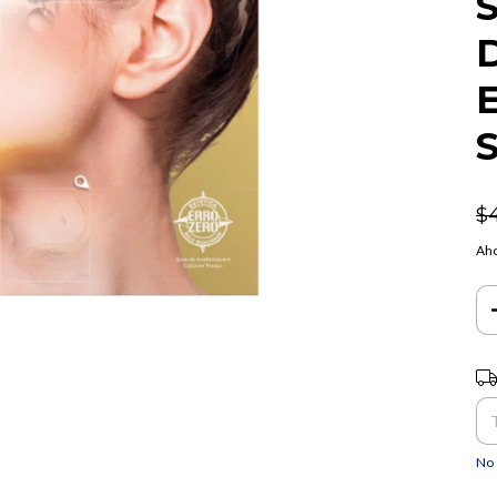
E
$
Aho
Ent
No 