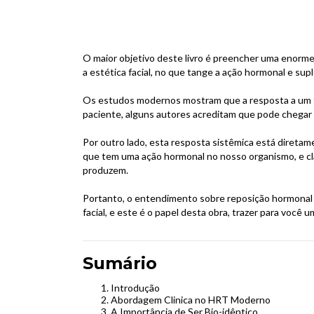
O maior objetivo deste livro é preencher uma enorme
a estética facial, no que tange a ação hormonal e su
Os estudos modernos mostram que a resposta a um t
paciente, alguns autores acreditam que pode chegar
Por outro lado, esta resposta sistêmica está diretam
que tem uma ação hormonal no nosso organismo, e cla
produzem.
Portanto, o entendimento sobre reposição hormonal e
facial, e este é o papel desta obra, trazer para você
Sumário
Introdução
Abordagem Clinica no HRT Moderno
A Importância de Ser Bio-idêntico