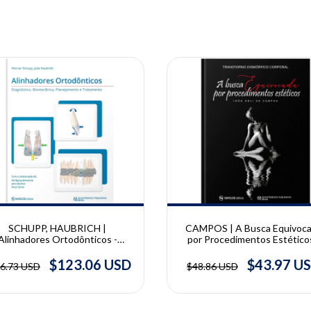
10% OFF
SCHUPP, HAUBRICH |
CAMPOS | A Busca Equivoc
Alinhadores Ortodônticos -
por Procedimentos Estéticos
Diagnóstico, Biomecânica,
Transtorno Dismórfico Corpor
nejamento e Tratamento | Julia
João Heli de Campos
$123.06 USD
$43.97 U
6.73 USD
$48.86 USD
Haubrich, Werner Schupp