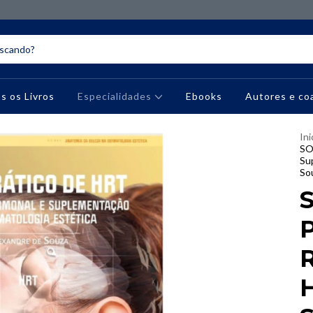
s os Livros
Especialidades
Ebooks
Autores e co
Ini
SO
Su
So
P