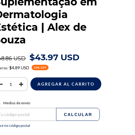
Suplementação em
Dermatologia
stética | Alex de
Souza
$43.97 USD
48.86 USD
$4.89 USD
rrás:
10
% OFF
regas para el CP:
CAMBIAR CP
Medios de envío
CALCULAR
sé mi código postal