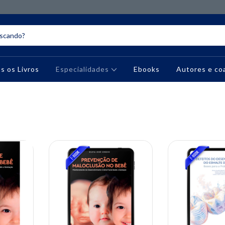
s os Livros
Especialidades
Ebooks
Autores e co
10% OFF
10% OFF