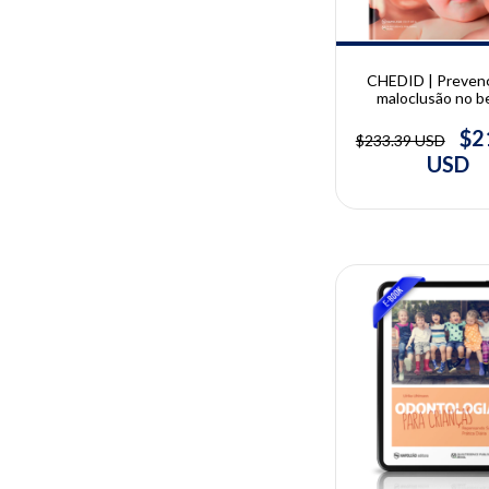
CHEDID | Preven
maloclusão no b
Monitoramento
Crescimento Crânio
$2
$233.39 USD
desde a Gestação |
USD
Chedid
10% OFF