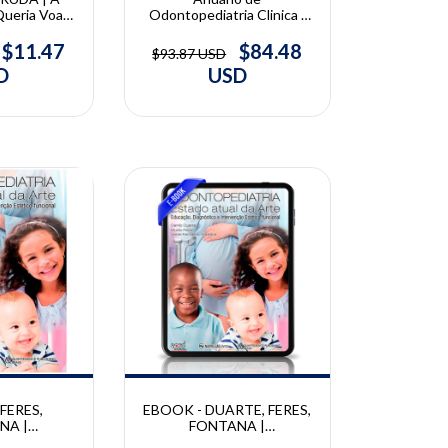
Odontopediatria Clinica -
ueria Voar |
Integrada e Atual - Vol. 4
Arruda
$84.48
$11.47
$93.87 USD
USD
D
10% OFF
FERES,
EBOOK - DUARTE, FERES,
NA |
FONTANA |
ia: O Estado
Odontopediatria: O Estado