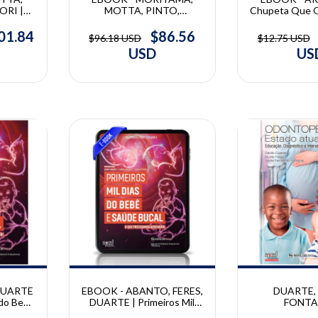
ORI |
MOTTA, PINTO,
Chupeta Que Q
BUSSADORI | Estética em
Cristina 
Caroline
Odontopediatria | Caroline
01.84
$86.56
$96.18 USD
$12.75 USD
 Lara
Moraes Moriyama, Lara
USD
US
arcelo
Jansiski Motta, Marcelo
ra Kalil
Mendes Pinto, Sandra Kalil
Bussadori
10% OFF
DUARTE
DUARTE, 
EBOOK - ABANTO, FERES,
 do Bebê
FONTA
DUARTE | Primeiros Mil
Danilo
Odontopediatr
Dias do Bebê e Saúde Bucal