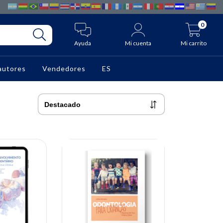
0
Ayuda
Mi cuenta
Mi carrito
autores
Vendedores
ES