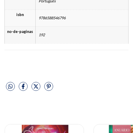
Português
isbn
9786588546796
no-de-paginas
192