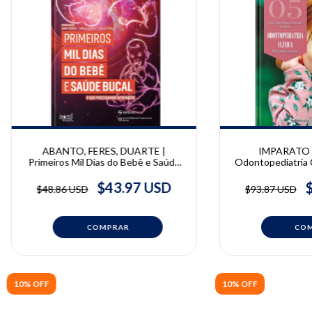
ABANTO, FERES, DUARTE |
IMPARATO |
Primeiros Mil Dias do Bebê e Saúde
Odontopediatria C
Bucal | Danilo Antonio Duarte, Jenny
e Atual Vol. 5
Abanto, Murilo Feres
Pettoross
$43.97 USD
$48.86 USD
$93.87 USD
10% OFF
10% OFF