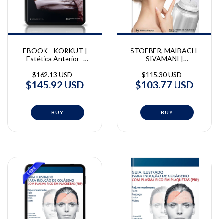
STOEBER, MAIBACH,
EBOOK - KORKUT |
SIVAMANI |
Estética Anterior -
Microagulhamento na
Restaurações de Resina
Prática Clínica | Boris
Composta | Bora Korkut
$115.30 USD
$162.13 USD
Stoeber, Howard I.
$103.77 USD
$145.92 USD
Maibach, Raja K. Sivamani