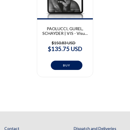
PAOLUCCI, GUREL,
SCHAYDER | VIS - Visual
Identity of the Smile |
Braulio Paolucci, Galip
$150.83 USD
Gurel, Adriano Schayder -
$135.75 USD
(cópia)
Contact
Dispatch and Deliveries