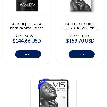
PAOLUCCI, GUREL,
AVIGHI | Sorriso: A
SCHAYDER | VIS - Visual
Janela da Alma | Renata
Identity of the Smile |
Avighi
Braulio Paolucci, Galip
$177.45 USD
$160.73 USD
Gurel, Adriano Schayder
$159.70 USD
$144.66 USD