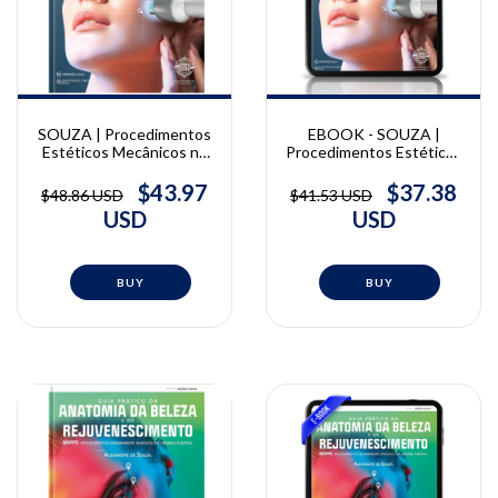
SOUZA | Procedimentos
EBOOK - SOUZA |
Estéticos Mecânicos na
Procedimentos Estéticos
Harmonização Facial |
Mecânicos na
Alex de Souza
Harmonização Facial |
$43.97
$37.38
$48.86 USD
$41.53 USD
Alex de Souza
USD
USD