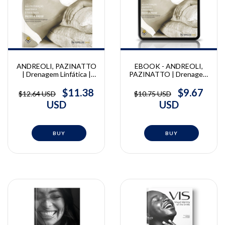
ANDREOLI, PAZINATTO
EBOOK - ANDREOLI,
| Drenagem Linfática |
PAZINATTO | Drenagem
Carla Parada Pazinatto
Linfática | Carla Parada
Andreoli, Paula Parada
Pazinatto Andreoli, Paula
$11.38
$9.67
$12.64 USD
$10.75 USD
Pazinatto
Parada Pazinatto
USD
USD