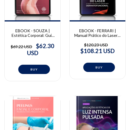
EBOOK - FERRARI |
EBOOK - SOUZA |
Manual Prático do Laser e
Estética Corporal: Guia
outras Técnicas em
prático de
Fisioterapia
procedimentos e
$120.23 USD
$62.30
$69.22 USD
Dermatofuncional | Lilian
introdução à estética
$108.21 USD
USD
Ferrari
celular | Alex de Souza