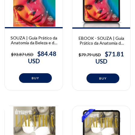
SOUZA | Guia Prático da
EBOOK - SOUZA | Guia
Anatomia da Beleza e do
Prático da Anatomia da
Rejuvenescimento | Alex
Beleza e do
de Souza
Rejuvenescimento | Alex
$84.48
$71.81
$93.87 USD
$79.79 USD
de Souza
USD
USD