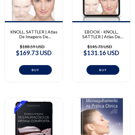
KNOLL, SATTLER | Atlas
EBOOK - KNOLL,
De Imagens De
SATTLER | Atlas De
Mesoterapia Estética |
Imagens De Mesoterapia
Britta Knoll e Gerhard
Estética | Britta Knoll e
$188.59 USD
$145.73 USD
Sattler
Gerhard Sattler
$169.73 USD
$131.16 USD