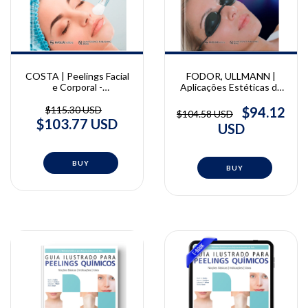
COSTA | Peelings Facial
FODOR, ULLMANN |
e Corporal -
Aplicações Estéticas de
Procedimentos Estéticos
Luz Intensa Pulsada |
Minimamente Invasivos
Lucian Fodor e Yehuda
$115.30 USD
$94.12
$104.58 USD
Vol. 01 | Adilson da Costa
Ullmann
$103.77 USD
USD