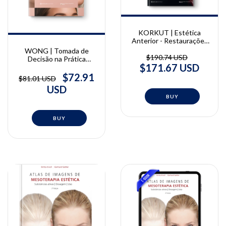
KORKUT | Estética
Anterior - Restaurações
de Resina Composta |
WONG | Tomada de
Bora Korkut
$190.74 USD
Decisão na Prática
$171.67 USD
Estética: Os
Procedimentos
$72.91
$81.01 USD
Adequados para cada
USD
Paciente | Vincent Wong