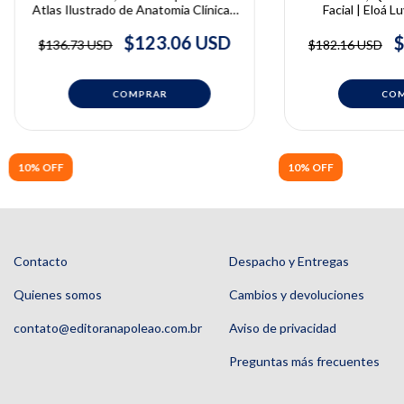
Atlas Ilustrado de Anatomia Clínica |
Facial | Eloá Lu
Ralf J. Radlanski e Karl H. Wesker
Que
$123.06 USD
$
$136.73 USD
$182.16 USD
10% OFF
10% OFF
Contacto
Despacho y Entregas
Quienes somos
Cambios y devoluciones
contato@editoranapoleao.com.br
Aviso de privacidad
Preguntas más frecuentes