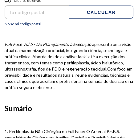
Medios de envío
CALCULAR
No sé mi código postal
Full Face Vol 5 - Do Planejamento à Execução
apresenta uma visão
atual da harmonização orofacial, integrando ciência, tecnologia e
prática clínica. Aborda desde a análise facial até a execução dos
tratamentos, com temas como perfiloplastia, ácido hialurônico,
ultrassonografia, fios de PDO e regeneração tecidual.Com foco em
previsibilidade e resultados naturais, reúne evidências, técnicas e
casos clínicos que auxiliam o profissional na tomada de decisão e na
prática segura e eficiente.
Sumário
1. Perfiloplastia Não Cirúrgica no Full Face: O Arsenal P.E.B.S.
como Método Clínico para Análise, Decisão e Previsibilidade do