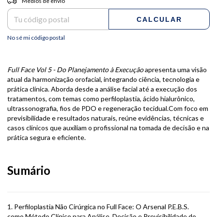
Medios de envío
CALCULAR
No sé mi código postal
Full Face Vol 5 - Do Planejamento à Execução
apresenta uma visão
atual da harmonização orofacial, integrando ciência, tecnologia e
prática clínica. Aborda desde a análise facial até a execução dos
tratamentos, com temas como perfiloplastia, ácido hialurônico,
ultrassonografia, fios de PDO e regeneração tecidual.Com foco em
previsibilidade e resultados naturais, reúne evidências, técnicas e
casos clínicos que auxiliam o profissional na tomada de decisão e na
prática segura e eficiente.
Sumário
1. Perfiloplastia Não Cirúrgica no Full Face: O Arsenal P.E.B.S.
como Método Clínico para Análise, Decisão e Previsibilidade do