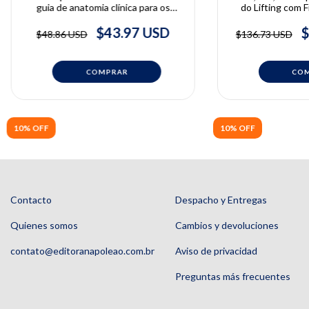
guia de anatomia clínica para os
do Lifting com F
procedimentos combinados de
Anatomia de 
lipoaspiração e transferência de
Bongcheol Kim
$43.97 USD
$
$48.86 USD
$136.73 USD
tecido adiposo | Alex de Souza
Wonsu
10% OFF
10% OFF
Contacto
Despacho y Entregas
Quienes somos
Cambios y devoluciones
contato@editoranapoleao.com.br
Aviso de privacidad
Preguntas más frecuentes