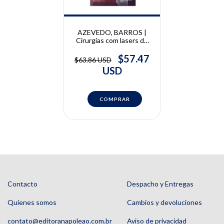
AZEVEDO, BARROS |
Cirurgias com lasers de
diodo em odontologia |
Luciane Hiramatsu
$57.47
$63.86 USD
Azevedo, Juliana de
USD
Almeida Barros
Contacto
Despacho y Entregas
Quienes somos
Cambios y devoluciones
contato@editoranapoleao.com.br
Aviso de privacidad