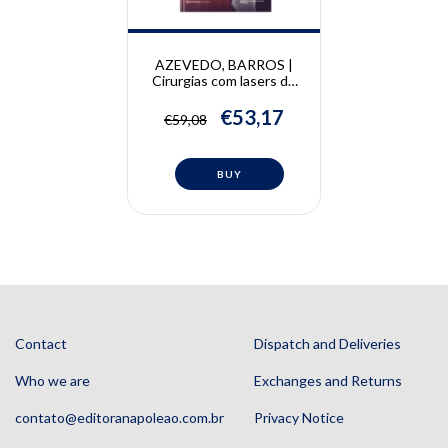
AZEVEDO, BARROS |
Cirurgias com lasers de
diodo em odontologia |
Luciane Hiramatsu
€53,17
€59,08
Azevedo, Juliana de
Almeida Barros
Contact
Dispatch and Deliveries
Who we are
Exchanges and Returns
contato@editoranapoleao.com.br
Privacy Notice