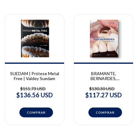
SUEDAM | Prótese Metal
BRAMANTE,
Free | Valdey Suedam
BERNARDES,
BRAMANTE, ALCALDE |
Cirurgia Parendodôntica |
$151.73 USD
$130.30 USD
Clovis Bramante, Ricardo
$136.56 USD
$117.27 USD
Bernardes, Alexandre
Bramante, Murilo Alcalde