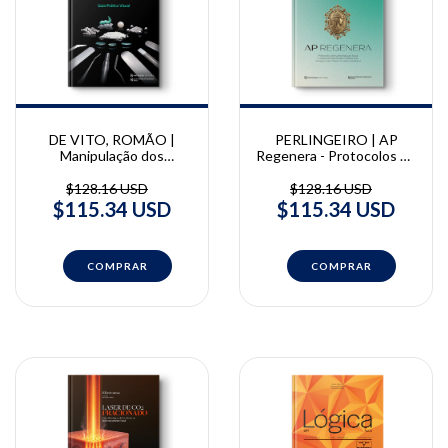
DE VITO, ROMÃO |
PERLINGEIRO | AP
Manipulação dos
Regenera - Protocolos de
Biomateriais
harmonização facial e
Odontológicos Diretos |
corporal regenerativa |
$128.16 USD
$128.16 USD
André De Vito, Waldyr
Andreia Perlingeiro
$115.34 USD
$115.34 USD
Romão Júnior