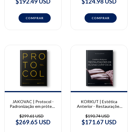
$192.49 USD
$124.98 USD
JAKOVAC | Protocol -
KORKUT | Estética
Padronização em prótese
Anterior - Restaurações
fixa | Marco Jakovac
de Resina Composta |
Bora Korkut
$299.61 USD
$190.74 USD
$269.65 USD
$171.67 USD