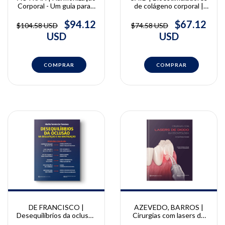
Corporal - Um guia para a
de colágeno corporal |
prática clínica embasada
Vinicius Said
na ciência | Raphaella
$94.12
$67.12
$104.58 USD
$74.58 USD
Autran
USD
USD
DE FRANCISCO |
AZEVEDO, BARROS |
Desequilíbrios da oclusão
Cirurgias com lasers de
na deglutição e na
diodo em odontologia |