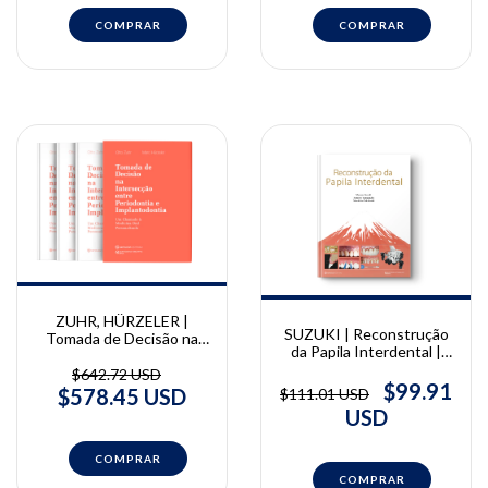
ZUHR, HÜRZELER |
SUZUKI | Reconstrução
Tomada de Decisão na
da Papila Interdental |
Intersecção entre
Masana Suzuki, Fumiyo
Periodontia e
$642.72 USD
Yamaguchi, Masahito
$99.91
Implantodontia | Otto
$578.45 USD
$111.01 USD
Takahashi
Zuhr, Marc Hürzeler
USD