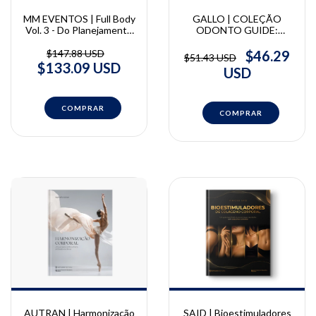
MM EVENTOS | Full Body
GALLO | COLEÇÃO
Vol. 3 - Do Planejamento
ODONTO GUIDE:
à Execução | MM Eventos
Estomatologia | Camila
Gallo, Andréa Witzel,
$147.88 USD
$46.29
$51.43 USD
Celso Lemos Júnior, Fábio
$133.09 USD
USD
Alves, Norberto Sugaya
AUTRAN | Harmonização
SAID | Bioestimuladores