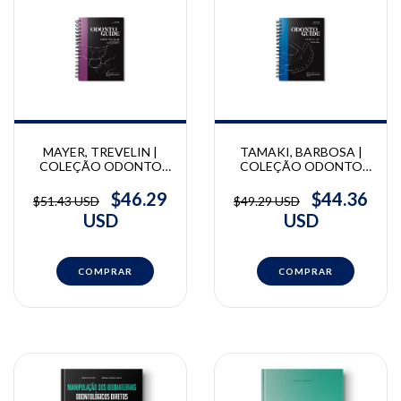
MAYER, TREVELIN |
TAMAKI, BARBOSA |
COLEÇÃO ODONTO
COLEÇÃO ODONTO
GUIDE: Dentística | Eric
GUIDE: Prótese Total |
Mayer, Lívia Tosi Trevelin
Regina Tamaki, Wallace
$46.29
$44.36
$51.43 USD
$49.29 USD
Barbosa
USD
USD