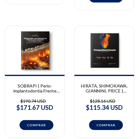
SOBRAPI | Perio-
HIRATA, SHIMOKAWA,
implantodontia Frente
GIANNINI, PRICE |
aos Desafios do Nosso
Fotopolimerização |
Tempo
Ronaldo Hirata, Carlos
$190.74 USD
$128.16 USD
Shimokawa, Marcelo
$171.67 USD
$115.34 USD
Giannini, Richard Price