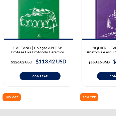
CAETANO | Coleção APDESP -
RIQUIERI | Co
Prótese Fixa Protocolo Cerâmico -
Anatomia e escultur
Vol. II | Pablio Caetano
2° Edição | H
$113.42 USD
$
$126.02 USD
$158.16 USD
10% OFF
10% OFF