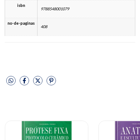
isbn
9788548001079
no-de-paginas
408