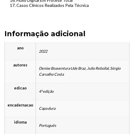
Fluxo Digital Em Prótese Total
Casos Clínicos Realizados Pela Técnica
Informação adicional
ano
2022
autores
Denise Boaventura Ude Braz, Julio Rebollal, Sérgio
Carvalho Costa
edicao
4ª edição
encadernacao
Capa dura
idioma
Português