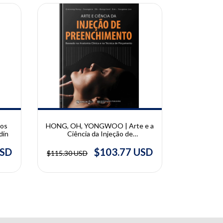
10% OFF
10% OFF
ios
HONG, OH, YONGWOO | Arte e a
LUVIZ
dín
Ciência da Injeção de
Arquitetura
Preenchimento | Giwoong Hong,
Th
Seungmin Oh, Bongcheol Kim e
USD
$103.77 USD
$115.30 USD
$182.16 U
Yongwoo Lee