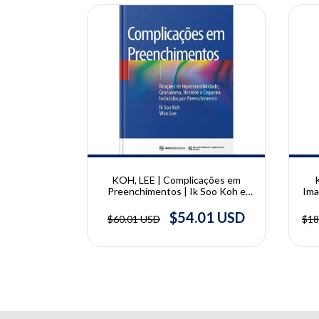
10% OFF
10% OFF
OSSI,
KOH, LEE | Complicações em
atomia
Preenchimentos | Ik Soo Koh e
Ima
amentos Para
Won Lee
| 
sh, Dario
.34 USD
$54.01 USD
$60.01 USD
$18
eydenrych