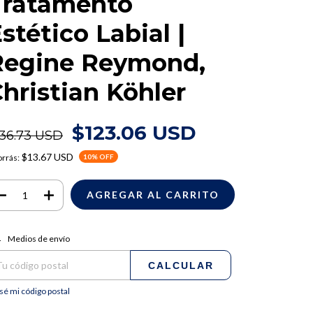
Tratamento
stético Labial |
Regine Reymond,
hristian Köhler
$123.06 USD
136.73 USD
$13.67 USD
rrás:
10
% OFF
regas para el CP:
CAMBIAR CP
Medios de envío
CALCULAR
sé mi código postal