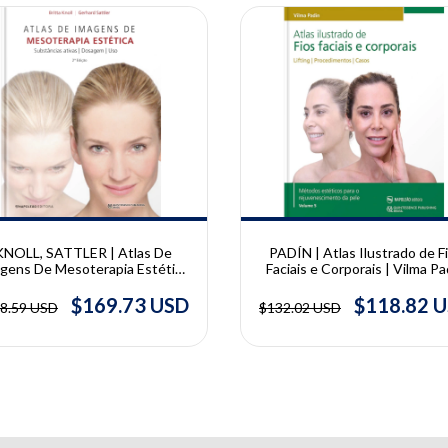
10% OFF
KNOLL, SATTLER | Atlas De
PADÍN | Atlas Ilustrado de F
gens De Mesoterapia Estética
Faciais e Corporais | Vilma Pa
Britta Knoll e Gerhard Sattler
$169.73 USD
$118.82 
8.59 USD
$132.02 USD