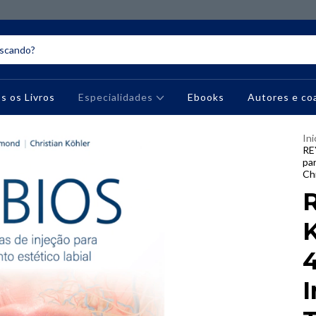
s os Livros
Especialidades
Ebooks
Autores e co
Ini
RE
pa
Ch
K
4
I