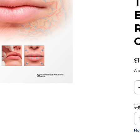
E
C
$
Aho
Ent
No 