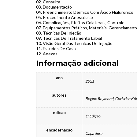
02. Consulta
03. Documentação
04. Preenchimento Dérmico Com Ácido Hialurônico
05. Procedimento Anestésico
06. Complicações, Efeitos Colaterais, Controle
07. Equipamentos Práticos, Materiais, Gerenciamen
08. Técnicas De Injeção
09. Técnicas De Tratamento Labial
10. Visão Geral Das Técnicas De Injeção
11. Estudos De Caso
12. Anexos
Informação adicional
ano
2021
autores
Regine Reymond, Christian Kö
edicao
1ª Edição
encadernacao
Capa dura