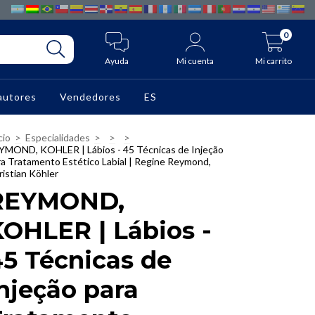
0
Ayuda
Mi cuenta
Mi carrito
autores
Vendedores
ES
cio
>
Especialidades
>
>
>
YMOND, KOHLER | Lábios - 45 Técnicas de Injeção
ra Tratamento Estético Labial | Regine Reymond,
ristian Köhler
REYMOND,
OHLER | Lábios -
5 Técnicas de
njeção para