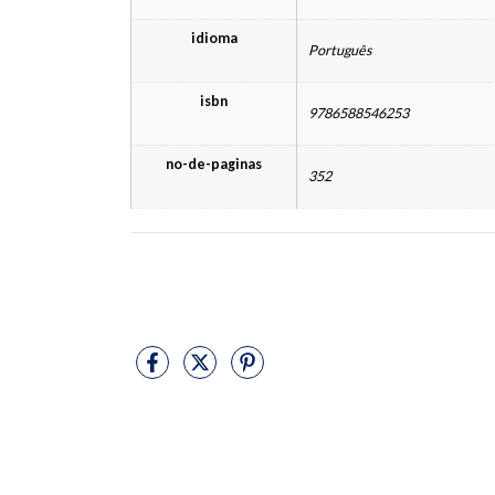
idioma
Português
isbn
9786588546253
no-de-paginas
352