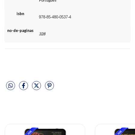
Português
isbn
978-85-480-0537-4
no-de-paginas
328