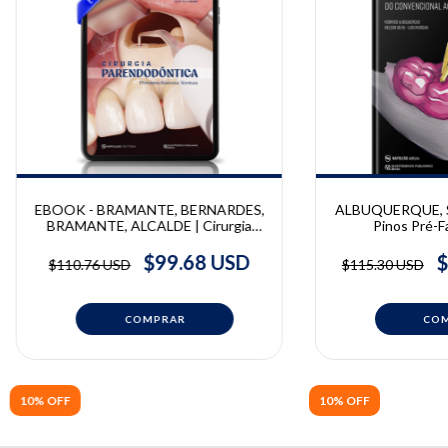
EBOOK - BRAMANTE, BERNARDES,
ALBUQUERQUE, S
BRAMANTE, ALCALDE | Cirurgia
Pinos Pré-F
Parendodôntica | Clovis Bramante,
Convencional ao 
Ricardo Bernardes, Alexandre
Albuquerque - Ne
$99.68 USD
$
$110.76 USD
$115.30 USD
Bramante, Murilo Alcalde
Mor
10% OFF
10% OFF