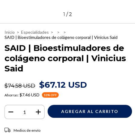
1
/
2
Inicio
>
Especialidades
>
>
>
SAID | Bioestimuladores de colágeno corporal | Vinicius Said
SAID | Bioestimuladores de
colágeno corporal | Vinicius
Said
$67.12 USD
$74.58 USD
$7.46 USD
Ahorras:
10
% OFF
Entregas para el CP:
CAMBIAR CP
Medios de envío