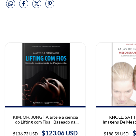
KIM, OH, JUNG | A arte e a ciência
KNOLL, SATTL
do Lifting com Fios - Baseado na
Imagens De Mesot
Anatomia de Pinçamento |
Britta Knoll e 
Bongcheol Kim, Seungmin Oh,
$123.06 USD
$
$136.73 USD
$188.59 USD