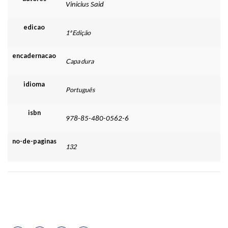
Vinicius Said
edicao
1ª Edição
encadernacao
Capa dura
idioma
Português
isbn
978-85-480-0562-6
no-de-paginas
132