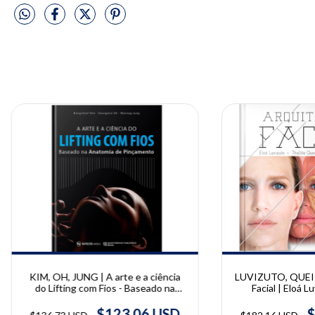
KIM, OH, JUNG | A arte e a ciência
LUVIZUTO, QUEIR
do Lifting com Fios - Baseado na
Facial | Eloá Lu
Anatomia de Pinçamento |
Que
Bongcheol Kim, Seungmin Oh,
$123.06 USD
$