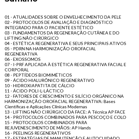
01 - ATUALIDADES SOBRE O ENVELHECIMENTO DA PELE
02 - PROTOCOLOS DE AVALIAÇÃO E DIAGNÓSTICO
INTEGRADO PARA O PACIENTE ESTÉTICO
03 - FUNDAMENTOS DA REGENERAÇÃO CUTÂNEA E DO
LIFTING NÃO CIRÚRGICO
04 - ESTÉTICA REGENERATIVA E SEUS PRINCIPAIS ATIVOS
05 - PDRN NA HARMONIZAÇÃO OROFACIAL
REGENERATIVA
06 - EXOSSOMOS
07 - I-PRF APLICADA À ESTÉTICA REGENERATIVA FACIAL E
CORPORAL
08 - PEPTÍDEOS BIOMIMÉTICOS
09 - ÁCIDO HIALURÔNICO REGENERATIVO
10 - HIDROXIAPATITA DE CÁLCIO
11 - ÁCIDO POLI-L-LÁCTICO
12 - FATORES DE CRESCIMENTO E SILÍCIO ORGÂNICO NA
HARMONIZAÇÃO OROFACIAL REGENERATIVA: Bases
Científicas e Aplicações Clínicas Modernas
13 - LIFTING NÃO CIRÚRGICO DA FACE: A Técnica AP FACE
14 - PROTOCOLOS COMBINADOS PARA PESCOÇO E COLO
15 - PROTOCOLOS COMBINADOS PARA
REJUVENESCIMENTO DE MÃOS: AP Hands
16 - PEELINGS REGENERATIVOS
17 - ESTRATÉGIAS DE MANUTENÇÃO E AUTOCUIDADO