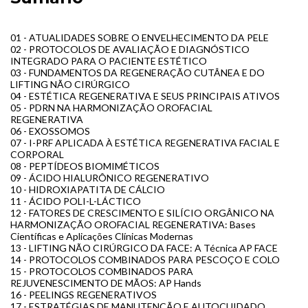
01 - ATUALIDADES SOBRE O ENVELHECIMENTO DA PELE
02 - PROTOCOLOS DE AVALIAÇÃO E DIAGNÓSTICO
INTEGRADO PARA O PACIENTE ESTÉTICO
03 - FUNDAMENTOS DA REGENERAÇÃO CUTÂNEA E DO
LIFTING NÃO CIRÚRGICO
04 - ESTÉTICA REGENERATIVA E SEUS PRINCIPAIS ATIVOS
05 - PDRN NA HARMONIZAÇÃO OROFACIAL
REGENERATIVA
06 - EXOSSOMOS
07 - I-PRF APLICADA À ESTÉTICA REGENERATIVA FACIAL E
CORPORAL
08 - PEPTÍDEOS BIOMIMÉTICOS
09 - ÁCIDO HIALURÔNICO REGENERATIVO
10 - HIDROXIAPATITA DE CÁLCIO
11 - ÁCIDO POLI-L-LÁCTICO
12 - FATORES DE CRESCIMENTO E SILÍCIO ORGÂNICO NA
HARMONIZAÇÃO OROFACIAL REGENERATIVA: Bases
Científicas e Aplicações Clínicas Modernas
13 - LIFTING NÃO CIRÚRGICO DA FACE: A Técnica AP FACE
14 - PROTOCOLOS COMBINADOS PARA PESCOÇO E COLO
15 - PROTOCOLOS COMBINADOS PARA
REJUVENESCIMENTO DE MÃOS: AP Hands
16 - PEELINGS REGENERATIVOS
17 - ESTRATÉGIAS DE MANUTENÇÃO E AUTOCUIDADO