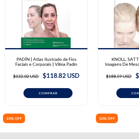
PADÍN | Atlas Ilustrado de Fios
KNOLL, SATTL
Faciais e Corporais | Vilma Padín
Imagens De Mesot
Britta Knoll e 
$118.82 USD
$
$132.02 USD
$188.59 USD
10% OFF
10% OFF