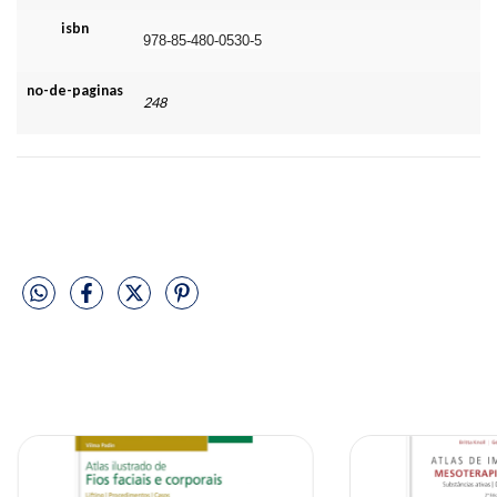
isbn
978-85-480-0530-5
no-de-paginas
248