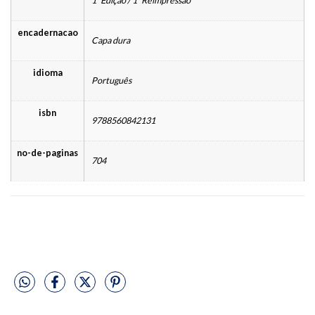
1ª Edição / 1ª Reimpressão
encadernacao
Capa dura
idioma
Português
isbn
9788560842131
no-de-paginas
704