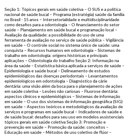
Seção 1: Tópicos gerais em saúde coletiva – O SUS e a política
nacional de saúde bucal – Programa (estratégia) saúde da família
no Brasil - 15 anos – Intersetorialidade e multidisciplinaridade
como desafios para a odontologia – O financiamento do setor
saúde – Planejamento em saúde bucal e programação local –
Avaliação da qualidade: a possibilidade do uso de uma
ferramenta de avaliação no serviço de saúde pública – Vigilância
em saúde – O controle social no sistema único de saúde: uma
conquista – Recursos humanos em odontologia – Sistemas de
trabalho em odontologia: origens históricas e principais
aplicações – Odontologia do trabalho Seção 2: Informação na
área da saúde – Estatística básica aplicada a serviços de saúde –
Epidemiologia e saúde bucal – Delineamento de estudos
epidemiológicos das doenças periodontais – Levantamentos
epidemiológicos em odontologia – Diagnóstico da cárie
dentária: uma visão além da boca para o planejamento de ações
em saúde coletiva – Lesões não cariosas – Fluorose dentária:
aspectos clínicos e epidemiológicos – Sistemas de informação
em saúde – O uso dos sistemas de informação geográfica (SIG)
em saúde – Aspectos teóricos e metodológicos da avaliação de
serviços e programas em saúde bucal – Indicadores de saúde e
de saúde bucal: desafios para seu uso em modelos assistenciais
tópicos gerais em saúde coletiva Seção 3: Promoção e
prevenção em saúde – Promoção da saúde: conceitos –
Educação em saúde – Métodos de uso coletivo de flúor –