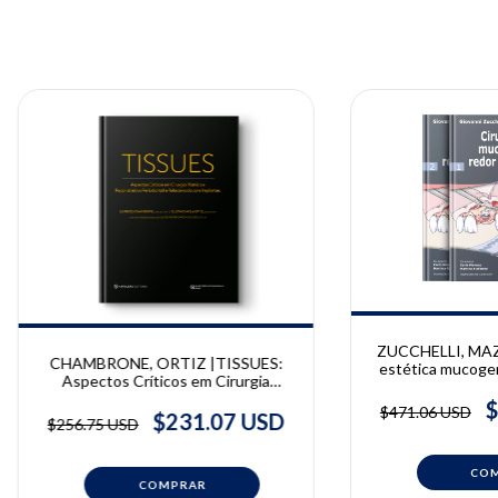
ZUCCHELLI, MAZZ
CHAMBRONE, ORTIZ |TISSUES:
estética mucogen
Aspectos Críticos em Cirurgia
implantes | GIO
Plástica e Reconstrutiva Periodontal
& CLAUDIO
$
$471.06 USD
e Relacionada com Implantes |
$231.07 USD
$256.75 USD
Leandro Chambrone, Gustavo Avila
Ortiz