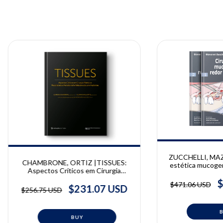
ZUCCHELLI, MAZZ
CHAMBRONE, ORTIZ |TISSUES:
estética mucogen
Aspectos Críticos em Cirurgia
implantes | GIO
Plástica e Reconstrutiva Periodontal
& CLAUDIO
$
$471.06 USD
e Relacionada com Implantes |
$231.07 USD
$256.75 USD
Leandro Chambrone, Gustavo Avila
Ortiz