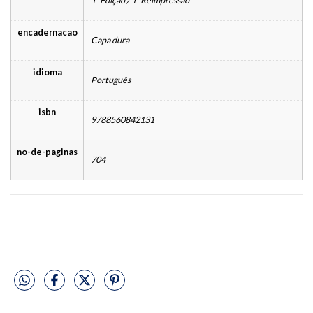
1ª Edição / 1ª Reimpressão
encadernacao
Capa dura
idioma
Português
isbn
9788560842131
no-de-paginas
704