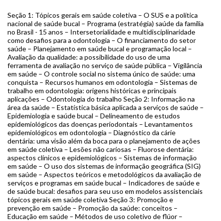
Seção 1: Tópicos gerais em saúde coletiva – O SUS e a política
nacional de saúde bucal – Programa (estratégia) saúde da família
no Brasil - 15 anos – Intersetorialidade e multidisciplinaridade
como desafios para a odontologia – O financiamento do setor
saúde – Planejamento em saúde bucal e programação local –
Avaliação da qualidade: a possibilidade do uso de uma
ferramenta de avaliação no serviço de saúde pública – Vigilância
em saúde – O controle social no sistema único de saúde: uma
conquista – Recursos humanos em odontologia – Sistemas de
trabalho em odontologia: origens históricas e principais
aplicações – Odontologia do trabalho Seção 2: Informação na
área da saúde – Estatística básica aplicada a serviços de saúde –
Epidemiologia e saúde bucal – Delineamento de estudos
epidemiológicos das doenças periodontais – Levantamentos
epidemiológicos em odontologia – Diagnóstico da cárie
dentária: uma visão além da boca para o planejamento de ações
em saúde coletiva – Lesões não cariosas – Fluorose dentária:
aspectos clínicos e epidemiológicos – Sistemas de informação
em saúde – O uso dos sistemas de informação geográfica (SIG)
em saúde – Aspectos teóricos e metodológicos da avaliação de
serviços e programas em saúde bucal – Indicadores de saúde e
de saúde bucal: desafios para seu uso em modelos assistenciais
tópicos gerais em saúde coletiva Seção 3: Promoção e
prevenção em saúde – Promoção da saúde: conceitos –
Educação em saúde – Métodos de uso coletivo de flúor –