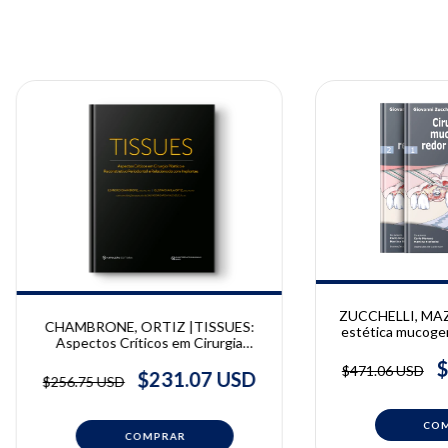
ZUCCHELLI, MAZZ
CHAMBRONE, ORTIZ |TISSUES:
estética mucogen
Aspectos Críticos em Cirurgia
implantes | GIO
Plástica e Reconstrutiva Periodontal
& CLAUDIO
$
$471.06 USD
e Relacionada com Implantes |
$231.07 USD
$256.75 USD
Leandro Chambrone, Gustavo Avila
Ortiz