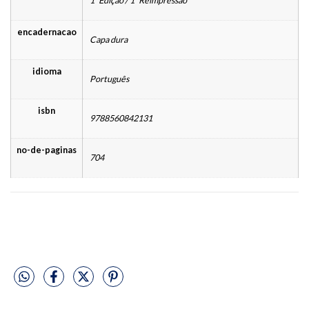
1ª Edição / 1ª Reimpressão
encadernacao
Capa dura
idioma
Português
isbn
9788560842131
no-de-paginas
704