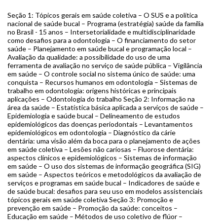
Seção 1: Tópicos gerais em saúde coletiva – O SUS e a política
nacional de saúde bucal – Programa (estratégia) saúde da família
no Brasil - 15 anos – Intersetorialidade e multidisciplinaridade
como desafios para a odontologia – O financiamento do setor
saúde – Planejamento em saúde bucal e programação local –
Avaliação da qualidade: a possibilidade do uso de uma
ferramenta de avaliação no serviço de saúde pública – Vigilância
em saúde – O controle social no sistema único de saúde: uma
conquista – Recursos humanos em odontologia – Sistemas de
trabalho em odontologia: origens históricas e principais
aplicações – Odontologia do trabalho Seção 2: Informação na
área da saúde – Estatística básica aplicada a serviços de saúde –
Epidemiologia e saúde bucal – Delineamento de estudos
epidemiológicos das doenças periodontais – Levantamentos
epidemiológicos em odontologia – Diagnóstico da cárie
dentária: uma visão além da boca para o planejamento de ações
em saúde coletiva – Lesões não cariosas – Fluorose dentária:
aspectos clínicos e epidemiológicos – Sistemas de informação
em saúde – O uso dos sistemas de informação geográfica (SIG)
em saúde – Aspectos teóricos e metodológicos da avaliação de
serviços e programas em saúde bucal – Indicadores de saúde e
de saúde bucal: desafios para seu uso em modelos assistenciais
tópicos gerais em saúde coletiva Seção 3: Promoção e
prevenção em saúde – Promoção da saúde: conceitos –
Educação em saúde – Métodos de uso coletivo de flúor –