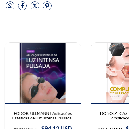
FODOR, ULLMANN | Aplicações
DONOLA, CAST
Estéticas de Luz Intensa Pulsada |
Complicaçõ
Lucian Fodor e Yehuda Ullmann
Ultrassonografia n
Cosmiatria | Dan
$94.12 USD
$