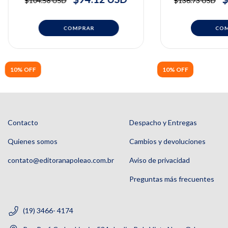
$104.58 USD
$136.73 USD
Donola, Viv
10% OFF
10% OFF
Contacto
Despacho y Entregas
Quienes somos
Cambios y devoluciones
contato@editoranapoleao.com.br
Aviso de privacidad
Preguntas más frecuentes
(19) 3466- 4174