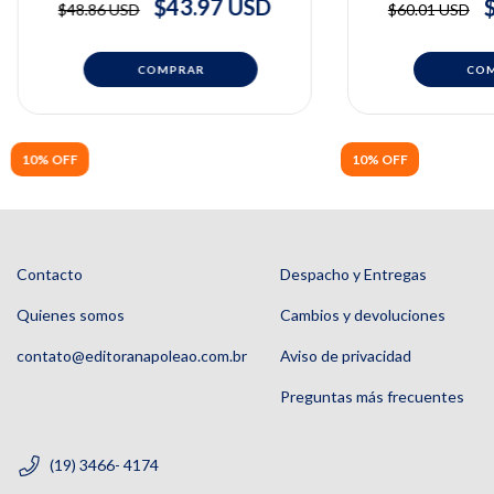
lipoaspiração e transferência de
$43.97 USD
$48.86 USD
$60.01 USD
tecido adiposo | Alex de Souza
10% OFF
10% OFF
Contacto
Despacho y Entregas
Quienes somos
Cambios y devoluciones
contato@editoranapoleao.com.br
Aviso de privacidad
Preguntas más frecuentes
(19) 3466- 4174