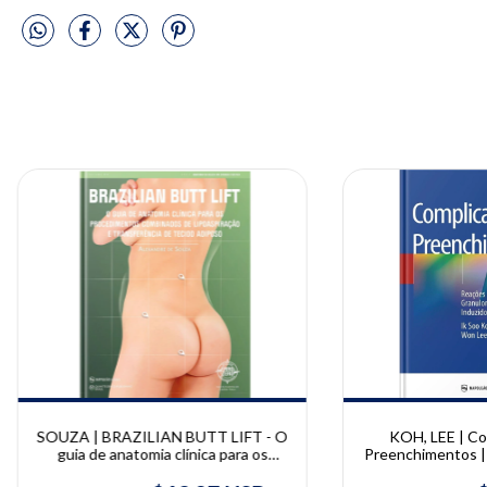
SOUZA | BRAZILIAN BUTT LIFT - O
KOH, LEE | Co
guia de anatomia clínica para os
Preenchimentos |
procedimentos combinados de
L