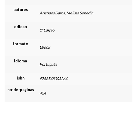
autores
Aristides Daros, Melissa Senedin
edicao
1ª Edição
formato
Ebook
idioma
Português
isbn
9788548003264
no-de-paginas
424