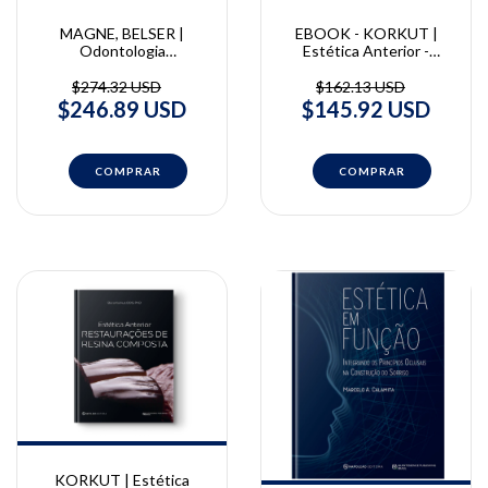
MAGNE, BELSER |
EBOOK - KORKUT |
Odontologia
Estética Anterior -
Restauradora
Restaurações de Resina
Biomimética - Vol. 1 e 2 |
Composta | Bora Korkut
$274.32 USD
$162.13 USD
Pascal Magne e Urs
$246.89 USD
$145.92 USD
Belser
KORKUT | Estética