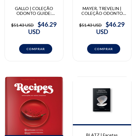
GALLO | COLEÇÃO
MAYER, TREVELIN |
ODONTO GUIDE:
COLEÇÃO ODONTO
Estomatologia | Camila
GUIDE: Dentística | Eric
Gallo, Andréa Witzel,
Mayer, Lívia Tosi Trevelin
$46.29
$46.29
$51.43 USD
$51.43 USD
Celso Lemos Júnior, Fábio
USD
USD
Alves, Norberto Sugaya
BLATZ | Facetas