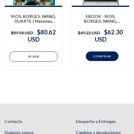
RIOS, BORGES, WANG,
EBOOK - RIOS,
DUARTE | Materiais
BORGES, WANG,
Bioativos em
DUARTE | Materiais
Odontologia | Daniela
Bioativos em
$80.62
$62.30
$89.58 USD
$69.22 USD
Rios, Alessandra B.
Odontologia | Daniela
USD
USD
Borges, Linda Wang,
Rios, Alessandra B.
Danilo Duarte
Borges, Linda Wang,
Danilo Duarte
VER
Contacto
Despacho y Entregas
Quienes somos
Cambios y devoluciones