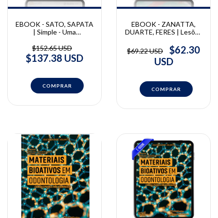
EBOOK - SATO, SAPATA
EBOOK - ZANATTA,
| Simple - Uma
DUARTE, FERES | Lesões
Abordagem Simples Em
Não Cariosas e HMI |
Resinas Compostas |
Danilo Antonio Duarte,
$152.65 USD
$62.30
$69.22 USD
Adriano Sapata, Claudio
Murilo Feres, Rayssa
$137.38 USD
USD
Sato
Zanatta