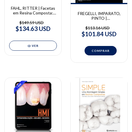
FAHL, RITTER | Facetas
em Resina Composta:
FREGELLI, IMPARATO,
técnica direta-indireta |
PINTO |
Newton Fahl Jr. e André
$149.59 USD
Hipomineralização de
V. Ritter
$134.63 USD
Molares e Incisivos |
$113.16 USD
Fregelli C., José Carlos
$101.84 USD
Pettorossi Imparato,
Lourdes Santos Pinto
VER