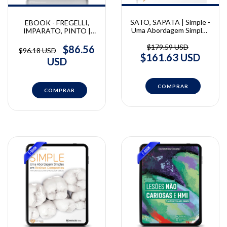
SATO, SAPATA | Simple -
EBOOK - FREGELLI,
Uma Abordagem Simples
IMPARATO, PINTO |
Em Resinas Compostas |
Hipomineralização de
Adriano Sapata, Claudio
Molares e Incisivos |
$179.59 USD
$86.56
$96.18 USD
Sato
Fregelli C., José Carlos
$161.63 USD
USD
Pettorossi Imparato,
Lourdes Santos Pinto