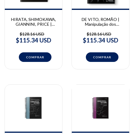
HIRATA, SHIMOKAWA,
DE VITO, ROMÃO |
GIANNINI, PRICE |
Manipulação dos
Fotopolimerização |
Biomateriais
Ronaldo Hirata, Carlos
Odontológicos Diretos |
$128.16 USD
$128.16 USD
Shimokawa, Marcelo
André De Vito, Waldyr
$115.34 USD
$115.34 USD
Giannini, Richard Price
Romão Júnior