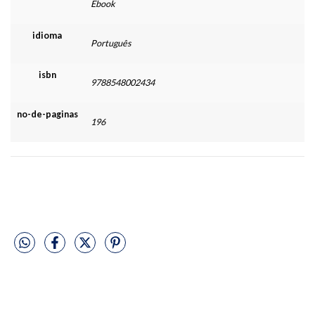
Ebook
idioma
Português
isbn
9788548002434
no-de-paginas
196