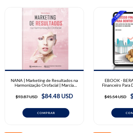
NANA | Marketing de Resultados na
EBOOK - BERA
Harmonização Orofacial | Marcia
Financeiro Para 
Nana
ajustar sua vida
independente do c
$84.48 USD
$93.87 USD
$45.54 USD
Ber